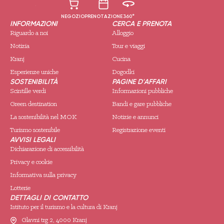
NEGOZIO
PRENOTAZIONE
360°
INFORMAZIONI
CERCA E PRENOTA
Riguardo a noi
Alloggio
Notizia
Tour e viaggi
Kranj
Cucina
Esperienze uniche
Dogodki
SOSTENIBILITÀ
PAGINE D'AFFARI
Scintille verdi
Informazioni pubbliche
Green destination
Bandi e gare pubbliche
La sostenibilità nel MOK
Notizie e annunci
Turismo sostenibile
Registrazione eventi
AVVISI LEGALI
Dichiarazione di accessibilità
Privacy e cookie
Informativa sulla privacy
Lotterie
DETTAGLI DI CONTATTO
Istituto per il turismo e la cultura di Kranj
Glavni trg 2, 4000 Kranj