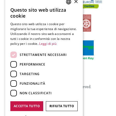
×
Questo sito web utilizza
SLOVENIAN
cookie
ENGLISH
Questo sito web utilizza i cookie per
migliorare la tua esperienza di navigazione.
GERMAN
Utilizzando il nostro sito web acconsenti a
ITALIAN
tutti i cookie in conformità con la nostra
policy per i cookie.
Leggi di più
STRETTAMENTE NECESSARI
PERFORMANCE
TARGETING
Produzione.
FUNZIONALITÀ
© 2024 Visit Kranj, All Rights Reserved.
NON CLASSIFICATI
ACCETTA TUTTO
RIFIUTA TUTTO