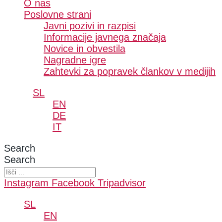
O nas
Poslovne strani
Javni pozivi in razpisi
Informacije javnega značaja
Novice in obvestila
Nagradne igre
Zahtevki za popravek člankov v medijih
SL
EN
DE
IT
Search
Search
Instagram
Facebook
Tripadvisor
SL
EN