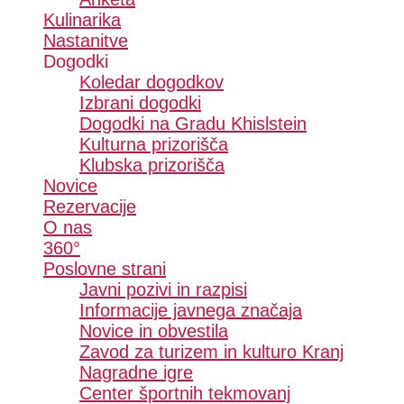
Kulinarika
Nastanitve
Dogodki
Koledar dogodkov
Izbrani dogodki
Dogodki na Gradu Khislstein
Kulturna prizorišča
Klubska prizorišča
Novice
Rezervacije
O nas
360°
Poslovne strani
Javni pozivi in razpisi
Informacije javnega značaja
Novice in obvestila
Zavod za turizem in kulturo Kranj
Nagradne igre
Center športnih tekmovanj