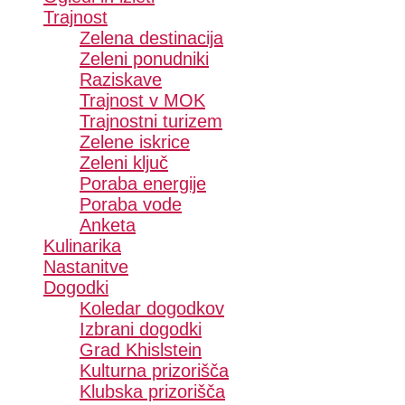
Trajnost
Zelena destinacija
Zeleni ponudniki
Raziskave
Trajnost v MOK
Trajnostni turizem
Zelene iskrice
Zeleni ključ
Poraba energije
Poraba vode
Anketa
Kulinarika
Nastanitve
Dogodki
Koledar dogodkov
Izbrani dogodki
Grad Khislstein
Kulturna prizorišča
Klubska prizorišča