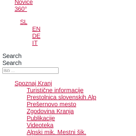
Novice
360°
SL
EN
DE
IT
Search
Search
Spoznaj Kranj
Turistične informacije
Prestolnica slovenskih Alp
Prešernovo mesto
Zgodovina Kranja
Publikacije
Videoteka
Alpski mik. Mestni šik.