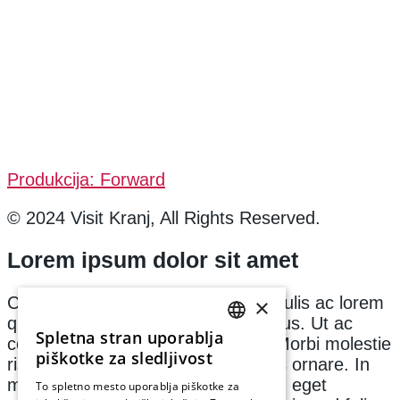
Produkcija: Forward
© 2024 Visit Kranj, All Rights Reserved.
Lorem ipsum dolor sit amet
Consectetur adipiscing elit. Sed iaculis ac lorem
×
quis sodales. Proin sed blandit lectus. Ut ac
Spletna stran uporablja
consequat leo, sed varius neque. Morbi molestie
SLOVENIAN
piškotke za sledljivost
risus arcu, et placerat odio rhoncus ornare. In
ENGLISH
mollis feugiat dui a aliquam. Nullam eget
To spletno mesto uporablja piškotke za