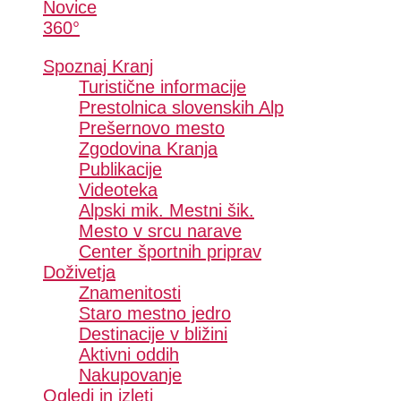
Novice
360°
Spoznaj Kranj
Turistične informacije
Prestolnica slovenskih Alp
Prešernovo mesto
Zgodovina Kranja
Publikacije
Videoteka
Alpski mik. Mestni šik.
Mesto v srcu narave
Center športnih priprav
Doživetja
Znamenitosti
Staro mestno jedro
Destinacije v bližini
Aktivni oddih
Nakupovanje
Ogledi in izleti