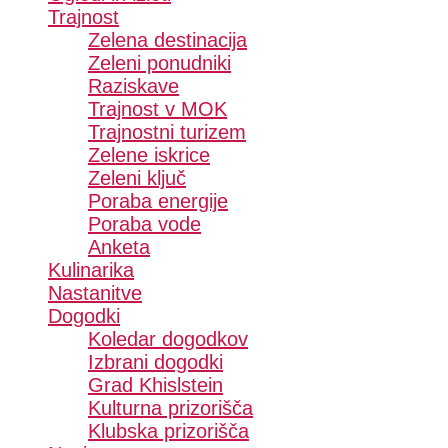
Trajnost
Zelena destinacija
Zeleni ponudniki
Raziskave
Trajnost v MOK
Trajnostni turizem
Zelene iskrice
Zeleni ključ
Poraba energije
Poraba vode
Anketa
Kulinarika
Nastanitve
Dogodki
Koledar dogodkov
Izbrani dogodki
Grad Khislstein
Kulturna prizorišča
Klubska prizorišča