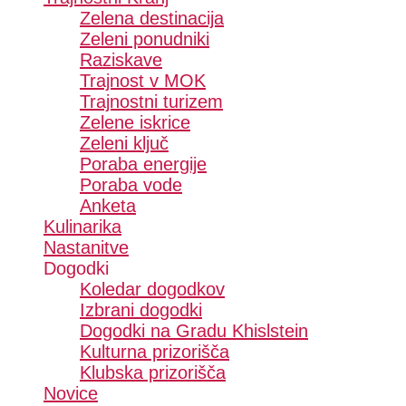
Zelena destinacija
Zeleni ponudniki
Raziskave
Trajnost v MOK
Trajnostni turizem
Zelene iskrice
Zeleni ključ
Poraba energije
Poraba vode
Anketa
Kulinarika
Nastanitve
Dogodki
Koledar dogodkov
Izbrani dogodki
Dogodki na Gradu Khislstein
Kulturna prizorišča
Klubska prizorišča
Novice