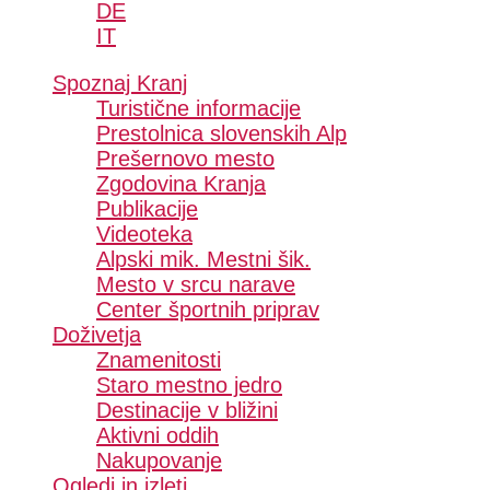
DE
IT
Spoznaj Kranj
Turistične informacije
Prestolnica slovenskih Alp
Prešernovo mesto
Zgodovina Kranja
Publikacije
Videoteka
Alpski mik. Mestni šik.
Mesto v srcu narave
Center športnih priprav
Doživetja
Znamenitosti
Staro mestno jedro
Destinacije v bližini
Aktivni oddih
Nakupovanje
Ogledi in izleti