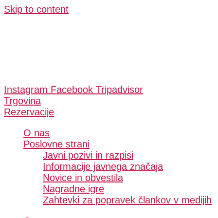
Skip to content
Instagram
Facebook
Tripadvisor
Trgovina
Rezervacije
O nas
Poslovne strani
Javni pozivi in razpisi
Informacije javnega značaja
Novice in obvestila
Nagradne igre
Zahtevki za popravek člankov v medijih