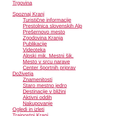
Trgovina
Spoznaj Kranj
Turistične informacije
Prestolnica slovenskih Alp
Prešernovo mesto
Zgodovina Kranja
Publikacije
Videoteka
Alpski mik. Mestni šik.
Mesto v srcu narave
Center športnih priprav
Doživetja
Znamenitosti
Staro mestno jedro
Destinacije v bližini
Aktivni oddih
Nakupovanje
Ogledi in izleti
Trajnostni Kranj