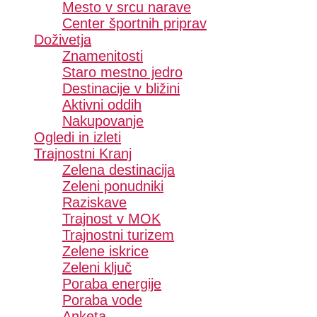
Mesto v srcu narave
Center športnih priprav
Doživetja
Znamenitosti
Staro mestno jedro
Destinacije v bližini
Aktivni oddih
Nakupovanje
Ogledi in izleti
Trajnostni Kranj
Zelena destinacija
Zeleni ponudniki
Raziskave
Trajnost v MOK
Trajnostni turizem
Zelene iskrice
Zeleni ključ
Poraba energije
Poraba vode
Anketa