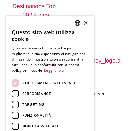
×
Questo sito web utilizza
SLOVENIAN
cookie
ENGLISH
Questo sito web utilizza i cookie per
migliorare la tua esperienza di navigazione.
GERMAN
Utilizzando il nostro sito web acconsenti a
ITALIAN
tutti i cookie in conformità con la nostra
policy per i cookie.
Leggi di più
STRETTAMENTE NECESSARI
Produzione.
PERFORMANCE
© 2024 Visit Kranj, All Rights Reserved.
TARGETING
FUNZIONALITÀ
NON CLASSIFICATI