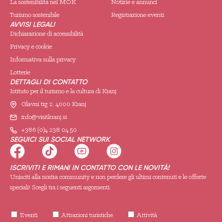
La sostenibilità nel MOK
Notizie e annunci
Turismo sostenibile
Registrazione eventi
AVVISI LEGALI
Dichiarazione di accessibilità
Privacy e cookie
Informativa sulla privacy
Lotterie
DETTAGLI DI CONTATTO
Istituto per il turismo e la cultura di Kranj
Glavni trg 2, 4000 Kranj
info@visitkranj.si
+386 (0)4 238 04 50
SEGUICI SUI SOCIAL NETWORK
ISCRIVITI E RIMANI IN CONTATTO CON LE NOVITÀ!
Unisciti alla nostra community e non perdere gli ultimi contenuti e le offerte
speciali! Scegli tra i seguenti argomenti:
Eventi
Attrazioni turistiche
Attività