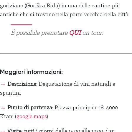
goriziano (Goriška Brda) in una delle cantine più
antiche che si trovano nella parte vecchia della città.
É possibile prenotare
QUI
un tour.
Maggiori informazioni:
→
Descrizione
: Degustazione di vini naturali e
spuntini
→
Punto di partenza
: Piazza principale 18. 4000
Kranj (
google maps
)
→
Visite
: tutti i giorni dalle 14:00 alle 19:00 / su