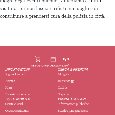
luoghi degli eventi pubblici. Chiediamo a tutti i
visitatori di non lasciare rifiuti nei luoghi e di
contribuire a prendersi cura della pulizia in città.
NEGOZIO
PRENOTAZIONE
360°
INFORMAZIONI
CERCA E PRENOTA
Riguardo a noi
Alloggio
Notizia
Tour e viaggi
Kranj
Cucina
Esperienze uniche
Dogodki
SOSTENIBILITÀ
PAGINE D'AFFARI
Scintille verdi
Informazioni pubbliche
Green destination
Bandi e gare pubbliche