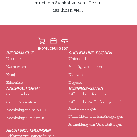
mit einem Symbol zu schmücken,
das Ihnen viel ...
SHOP
BUCHUNG
360°
INFORMACIJE
SUCHEN UND BUCHEN
Über uns
Unterkunft
Nachrichten
Ausflüge and touren
Kranj
Kulinarik
Erlebnisse
Dogodki
NACHHALTIGKEIT
BUSINESS-SEITEN
Grüne Funken
Öffentliche Informationen
Grüne Destination
Öffentliche Aufforderungen und
Ausschreibungen
Nachhaltigkeit im MOK
Nachrichten und Ankündigungen
Nachhaltiger Tourismus
Anmeldung von Veranstaltungen
RECHTSMITTEILUNGEN
Erklärung zur Barrierefreiheit