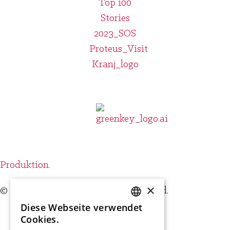
Produktion.
×
© 2024 Visit Kranj, All Rights Reserved.
Diese Webseite verwendet
SLOVENIAN
Cookies.
ENGLISH