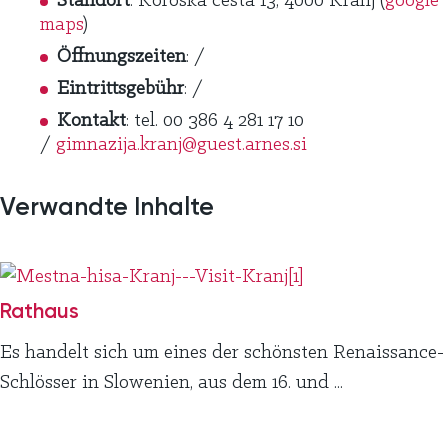
Standort
: Koroška cesta 13, 4000 Kranj (
google
maps
)
Öffnungszeiten
: /
Eintrittsgebühr
: /
Kontakt
: tel. 00 386 4 281 17 10
/
gimnazija.kranj@guest.arnes.si
Verwandte Inhalte
Rathaus
Es handelt sich um eines der schönsten Renaissance-
Schlösser in Slowenien, aus dem 16. und ...