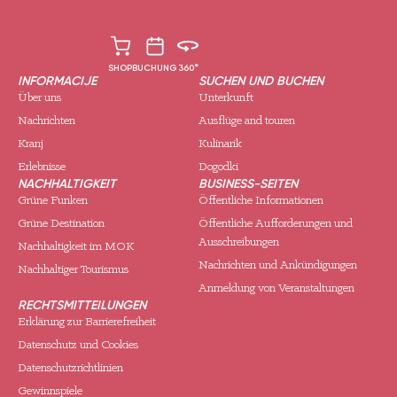
SHOP
BUCHUNG
360°
INFORMACIJE
SUCHEN UND BUCHEN
Über uns
Unterkunft
Nachrichten
Ausflüge and touren
Kranj
Kulinarik
Erlebnisse
Dogodki
NACHHALTIGKEIT
BUSINESS-SEITEN
Grüne Funken
Öffentliche Informationen
Grüne Destination
Öffentliche Aufforderungen und
Ausschreibungen
Nachhaltigkeit im MOK
Nachrichten und Ankündigungen
Nachhaltiger Tourismus
Anmeldung von Veranstaltungen
RECHTSMITTEILUNGEN
Erklärung zur Barrierefreiheit
Datenschutz und Cookies
Datenschutzrichtlinien
Gewinnspiele