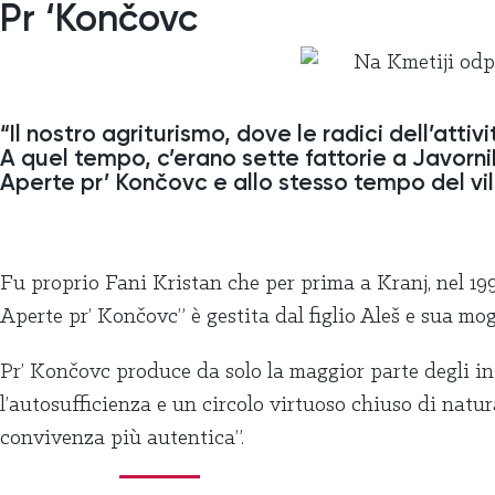
Pr ‘Končovc
“Il nostro agriturismo, dove le radici dell’attiv
A quel tempo, c’erano sette fattorie a Javornik
Aperte pr’ Končovc e allo stesso tempo del vil
Fu proprio Fani Kristan che per prima a Kranj, nel 1992
Aperte pr’ Končovc” è gestita dal figlio Aleš e sua mo
Pr’ Končovc produce da solo la maggior parte degli ingr
l’autosufficienza e un circolo virtuoso chiuso di nat
convivenza più autentica”.