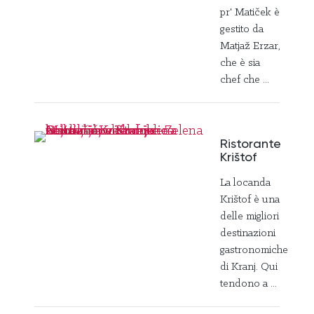
pr' Matiček è
gestito da
Matjaž Erzar,
che è sia
chef che ...
Ristorante
Krištof
La locanda
Krištof è una
delle migliori
destinazioni
gastronomiche
di Kranj. Qui
tendono a ...