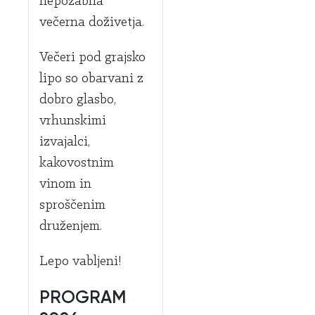
nepozabna
večerna doživetja.
Večeri pod grajsko
lipo so obarvani z
dobro glasbo,
vrhunskimi
izvajalci,
kakovostnim
vinom in
sproščenim
druženjem.
Lepo vabljeni!
PROGRAM