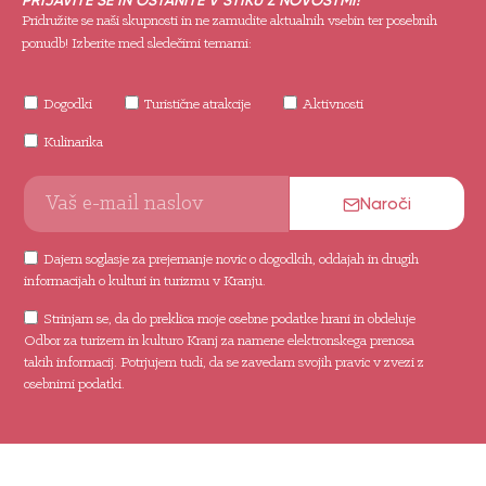
PRIJAVITE SE IN OSTANITE V STIKU Z NOVOSTMI!
Pridružite se naši skupnosti in ne zamudite aktualnih vsebin ter posebnih
ponudb! Izberite med sledečimi temami:
Dogodki
Turistične atrakcije
Aktivnosti
Kulinarika
Naroči
Dajem soglasje za prejemanje novic o dogodkih, oddajah in drugih
informacijah o kulturi in turizmu v Kranju.
Strinjam se, da do preklica moje osebne podatke hrani in obdeluje
Odbor za turizem in kulturo Kranj za namene elektronskega prenosa
takih informacij. Potrjujem tudi, da se zavedam svojih pravic v zvezi z
osebnimi podatki.