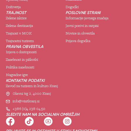
Doživetja
Dogodki
TRAJNOST
POSLOVNE STRANI
Zelene iskrice
Informacije javnega značaja
Zelena destinacija
Javni pozivi in razpisi
Trajnost v MOK
Novice in obvestila
Trajnostni turizem
Prijava dogodka
PRAVNA OBVESTILA
Izjava o dostopnosti
Zasebnost in piškotki
Politika zasebnosti
Nagradne igre
KONTAKTNI PODATKI
Zavod za turizem in kulturo Kranj
Glavni trg 2, 4000 Kranj
info@visitkranj.si
+386 (0)4 238 04 50
SLEDITE NAM NA SOCIALNIH OMREŽJIH