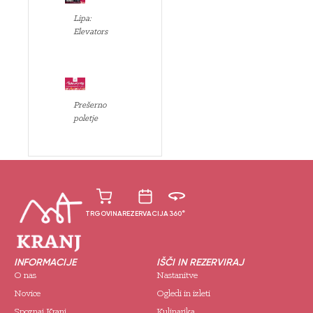
Lipa:
Elevators
Prešerno
poletje
TRGOVINA
REZERVACIJA
360°
INFORMACIJE
IŠČI IN REZERVIRAJ
O nas
Nastanitve
Novice
Ogledi in izleti
Spoznaj Kranj
Kulinarika