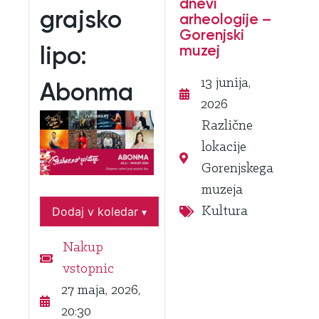
dnevi
grajsko
arheologije –
Gorenjski
muzej
lipo:
13 junija,
Abonma
2026
Različne
lokacije
Gorenjskega
muzeja
Dodaj v koledar
Kultura
▾
Nakup
vstopnic
27 maja, 2026,
20:30