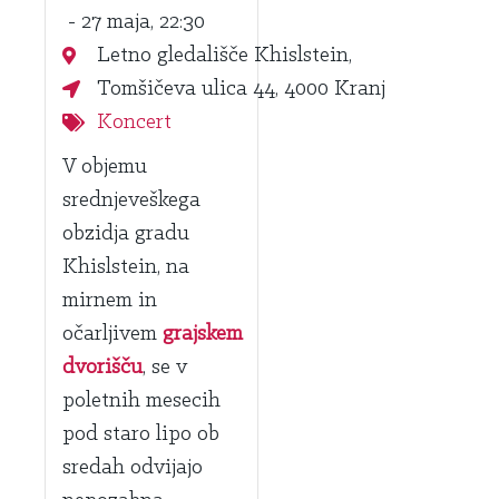
- 27 maja, 22:30
Letno gledališče Khislstein,
Tomšičeva ulica 44, 4000 Kranj
Koncert
V objemu
srednjeveškega
obzidja gradu
Khislstein, na
mirnem in
očarljivem
g
rajskem
dvorišču
, se v
poletnih mesecih
pod staro lipo ob
sredah odvijajo