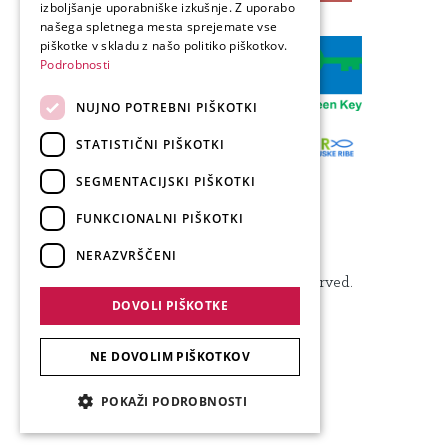
izboljšanje uporabniške izkušnje. Z uporabo
GERMAN
našega spletnega mesta sprejemate vse
ITALIAN
piškotke v skladu z našo politiko piškotkov.
Podrobnosti
NUJNO POTREBNI PIŠKOTKI
STATISTIČNI PIŠKOTKI
SEGMENTACIJSKI PIŠKOTKI
FUNKCIONALNI PIŠKOTKI
NERAZVRŠČENI
Produkcija: Forward
© 2024 Visit Kranj, All Rights Reserved.
DOVOLI PIŠKOTKE
NE DOVOLIM PIŠKOTKOV
POKAŽI PODROBNOSTI