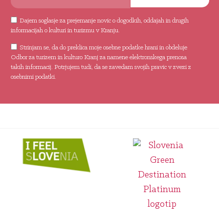
Dajem soglasje za prejemanje novic o dogodkih, oddajah in drugih
informacijah o kulturi in turizmu v Kranju.
Strinjam se, da do preklica moje osebne podatke hrani in obdeluje
Odbor za turizem in kulturo Kranj za namene elektronskega prenosa
takih informacij. Potrjujem tudi, da se zavedam svojih pravic v zvezi z
osebnimi podatki.