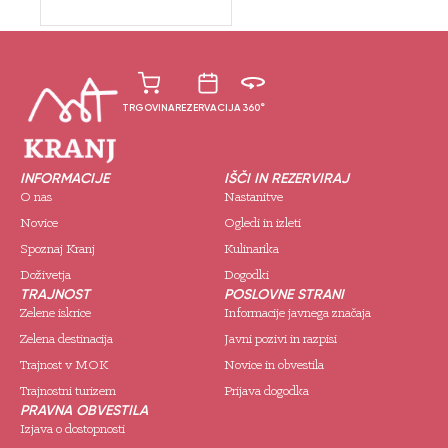
TRGOVINA
REZERVACIJA
360°
INFORMACIJE
IŠČI IN REZERVIRAJ
O nas
Nastanitve
Novice
Ogledi in izleti
Spoznaj Kranj
Kulinarika
Doživetja
Dogodki
TRAJNOST
POSLOVNE STRANI
Zelene iskrice
Informacije javnega značaja
Zelena destinacija
Javni pozivi in razpisi
Trajnost v MOK
Novice in obvestila
Trajnostni turizem
Prijava dogodka
PRAVNA OBVESTILA
Izjava o dostopnosti