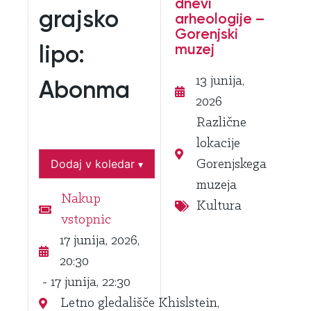
dnevi
grajsko
arheologije –
Gorenjski
muzej
lipo:
13 junija,
Abonma
2026
Različne
lokacije
Dodaj v koledar
Gorenjskega
▾
muzeja
Nakup
Kultura
vstopnic
17 junija, 2026,
20:30
- 17 junija, 22:30
Letno gledališče Khislstein,