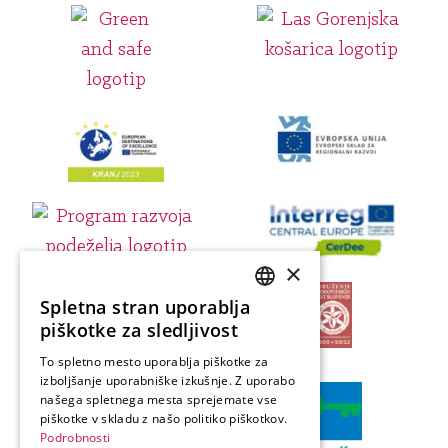
×
Spletna stran uporablja
SLOVENIAN
piškotke za sledljivost
ENGLISH
To spletno mesto uporablja piškotke za
izboljšanje uporabniške izkušnje. Z uporabo
GERMAN
našega spletnega mesta sprejemate vse
ITALIAN
piškotke v skladu z našo politiko piškotkov.
Podrobnosti