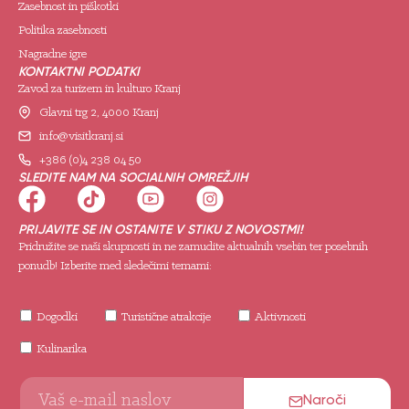
Zasebnost in piškotki
Politika zasebnosti
Nagradne igre
KONTAKTNI PODATKI
Zavod za turizem in kulturo Kranj
Glavni trg 2, 4000 Kranj
info@visitkranj.si
+386 (0)4 238 04 50
SLEDITE NAM NA SOCIALNIH OMREŽJIH
PRIJAVITE SE IN OSTANITE V STIKU Z NOVOSTMI!
Pridružite se naši skupnosti in ne zamudite aktualnih vsebin ter posebnih
ponudb! Izberite med sledečimi temami:
Dogodki
Turistične atrakcije
Aktivnosti
Kulinarika
Naroči