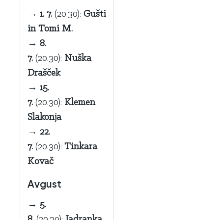
→
1. 7.
(20.30):
Gušti
in Tomi M.
→
8.
7.
(20.30):
Nuška
Drašček
→
15.
7.
(20.30):
Klemen
Slakonja
→
22.
7.
(20.30):
Tinkara
Kovač
Avgust
→
5.
8.
(20.30):
Jadranka