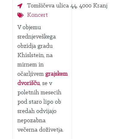
Tomšičeva ulica 44, 4000 Kranj
Koncert
V objemu
srednjeveškega
obzidja gradu
Khislstein, na
mirnem in
očarljivem
g
rajskem
dvorišču
, se v
poletnih mesecih
pod staro lipo ob
sredah odvijajo
nepozabna
večerna doživetja.