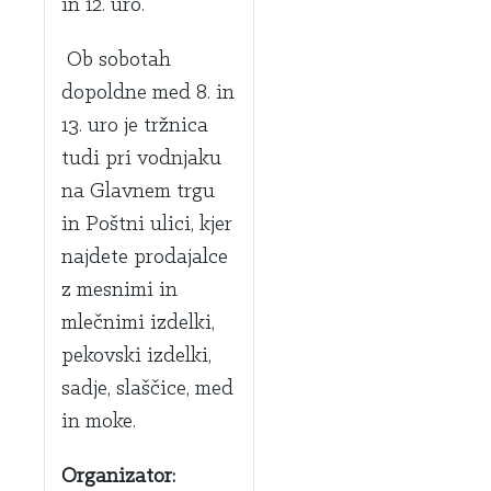
in 12. uro.
Ob sobotah
dopoldne med 8. in
13. uro je tržnica
tudi pri vodnjaku
na Glavnem trgu
in Poštni ulici, kjer
najdete prodajalce
z mesnimi in
mlečnimi izdelki,
pekovski izdelki,
sadje, slaščice, med
in moke.
Organizator: