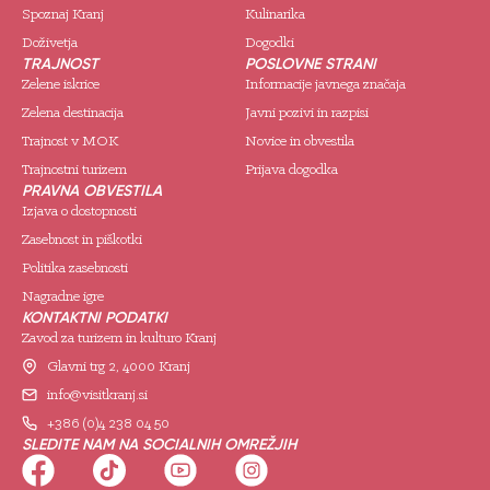
Spoznaj Kranj
Kulinarika
Doživetja
Dogodki
TRAJNOST
POSLOVNE STRANI
Zelene iskrice
Informacije javnega značaja
Zelena destinacija
Javni pozivi in razpisi
Trajnost v MOK
Novice in obvestila
Trajnostni turizem
Prijava dogodka
PRAVNA OBVESTILA
Izjava o dostopnosti
Zasebnost in piškotki
Politika zasebnosti
Nagradne igre
KONTAKTNI PODATKI
Zavod za turizem in kulturo Kranj
Glavni trg 2, 4000 Kranj
info@visitkranj.si
+386 (0)4 238 04 50
SLEDITE NAM NA SOCIALNIH OMREŽJIH