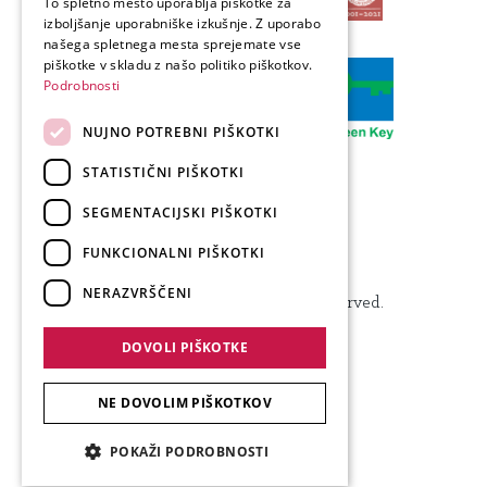
To spletno mesto uporablja piškotke za
izboljšanje uporabniške izkušnje. Z uporabo
GERMAN
našega spletnega mesta sprejemate vse
ITALIAN
piškotke v skladu z našo politiko piškotkov.
Podrobnosti
NUJNO POTREBNI PIŠKOTKI
STATISTIČNI PIŠKOTKI
SEGMENTACIJSKI PIŠKOTKI
FUNKCIONALNI PIŠKOTKI
Produkcija: Forward
NERAZVRŠČENI
© 2024 Visit Kranj, All Rights Reserved.
DOVOLI PIŠKOTKE
NE DOVOLIM PIŠKOTKOV
POKAŽI PODROBNOSTI