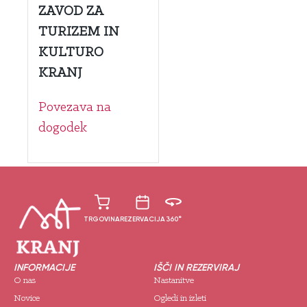
ZAVOD ZA
TURIZEM IN
KULTURO
KRANJ
Povezava na
dogodek
TRGOVINA
REZERVACIJA
360°
INFORMACIJE
IŠČI IN REZERVIRAJ
O nas
Nastanitve
Novice
Ogledi in izleti