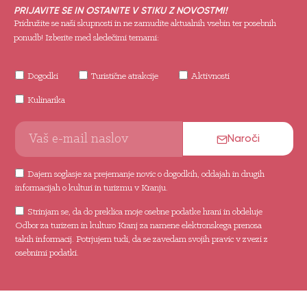
PRIJAVITE SE IN OSTANITE V STIKU Z NOVOSTMI!
Pridružite se naši skupnosti in ne zamudite aktualnih vsebin ter posebnih
ponudb! Izberite med sledečimi temami:
Dogodki
Turistične atrakcije
Aktivnosti
Kulinarika
Naroči
Dajem soglasje za prejemanje novic o dogodkih, oddajah in drugih
informacijah o kulturi in turizmu v Kranju.
Strinjam se, da do preklica moje osebne podatke hrani in obdeluje
Odbor za turizem in kulturo Kranj za namene elektronskega prenosa
takih informacij. Potrjujem tudi, da se zavedam svojih pravic v zvezi z
osebnimi podatki.