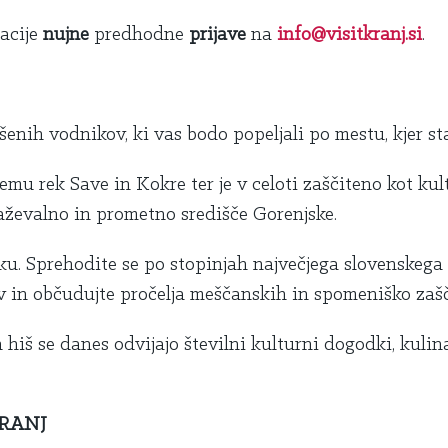
acije
nujne
predhodne
prijave
na
info@visitkranj.si
.
enih vodnikov, ki vas bodo popeljali po mestu, kjer st
bjemu rek Save in Kokre ter je v celoti zaščiteno kot ku
raževalno in prometno središče Gorenjske.
ku. Sprehodite se po stopinjah največjega slovenskeg
v in občudujte pročelja meščanskih in spomeniško zašč
š se danes odvijajo številni kulturni dogodki, kulina
KRANJ