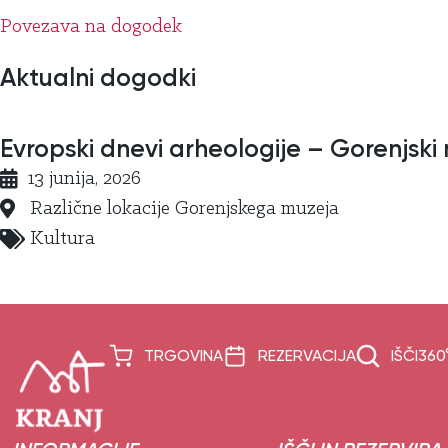
Povezava na dogodek
Aktualni dogodki
Evropski dnevi arheologije – Gorenjski
13 junija, 2026
Različne lokacije Gorenjskega muzeja
Kultura
TRGOVINA
REZERVACIJA
IŠČI
360