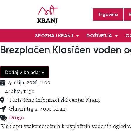
Trgovina
SPOZNAJ KRANJ
DOŽIVETJA
OG
Brezplačen Klasičen voden o
Dodaj v koledar
▾
4 julija, 2026, 11:00
- 4 julija, 12:30
Turistično informacijski center Kranj,
Glavni trg 2, 4000 Kranj
Drugo
V sklopu vsakomesečnih brezplačnih vodenih ogledov 