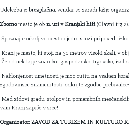
Udeležba je
brezplačna
, vendar so zaradi lažje organiz
Zborno
mesto je ob
11. uri
v
Kranjski hiši
(Glavni trg 2).
Spoznajte očarljivo mestno jedro skozi pripovedi izkuš
Kranj je mesto, ki stoji na 30 metrov visoki skali, v o
Že od nekdaj je znan kot gospodarsko, trgovsko, izob
Naklonjenost umetnosti je moč čutiti na vsakem kora
zgodovinske znamenitosti, odkrijte zgodbe prebivalce
Med zidovi gradu, stolpov in pomembnih meščanskih hi
vam Kranj zapiše v srce!
Organizator: ZAVOD ZA TURIZEM IN KULTURO 