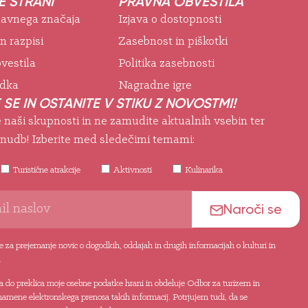
 STRANI
PRAVNA OBVESTILA
 javnega značaja
Izjava o dostopnosti
in razpisi
Zasebnost in piškotki
vestila
Politika zasebnosti
odka
Nagradne igre
 SE IN OSTANITE V STIKU Z NOVOSTMI!
e naši skupnosti in ne zamudite aktualnih vsebin ter
nudb! Izberite med sledečimi temami:
Turistične atrakcije
Aktivnosti
Kulinarika
Naroči se
 za prejemanje novic o dogodkih, oddajah in drugih informacijah o kulturi in
.
da do preklica moje osebne podatke hrani in obdeluje Odbor za turizem in
namene elektronskega prenosa takih informacij. Potrjujem tudi, da se