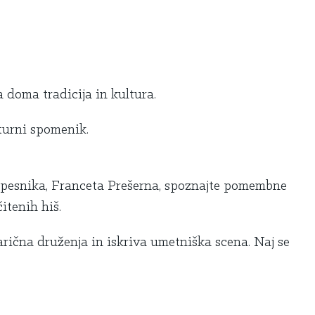
a doma tradicija in kultura.
lturni spomenik.
a pesnika, Franceta Prešerna, spoznajte pomembne
itenih hiš.
rična druženja in iskriva umetniška scena. Naj se