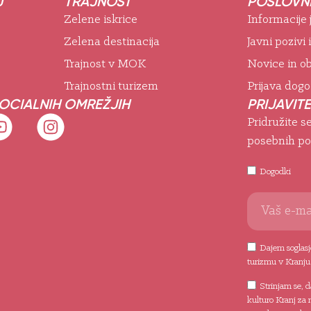
J
TRAJNOST
POSLOVNE
Zelene iskrice
Informacije
Zelena destinacija
Javni pozivi 
Trajnost v MOK
Novice in ob
Trajnostni turizem
Prijava dog
SOCIALNIH OMREŽJIH
PRIJAVITE
Pridružite s
posebnih po
Dogodki
Dajem soglasje
turizmu v Kranju
Strinjam se, 
kulturo Kranj za 