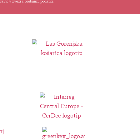
avic v zvezi z osebnimi podatki.