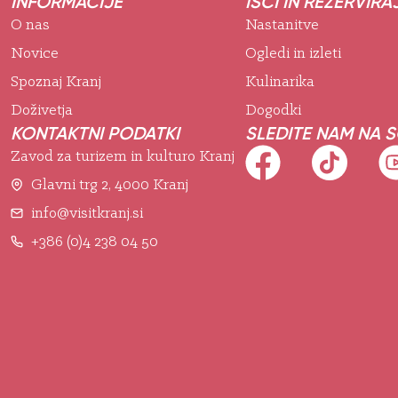
INFORMACIJE
IŠČI IN REZERVIRA
O nas
Nastanitve
Novice
Ogledi in izleti
Spoznaj Kranj
Kulinarika
Doživetja
Dogodki
KONTAKTNI PODATKI
SLEDITE NAM NA 
Zavod za turizem in kulturo Kranj
Glavni trg 2, 4000 Kranj
info@visitkranj.si
+386 (0)4 238 04 50