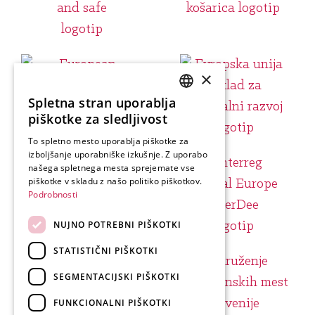
×
Spletna stran uporablja
SLOVENIAN
piškotke za sledljivost
ENGLISH
To spletno mesto uporablja piškotke za
izboljšanje uporabniške izkušnje. Z uporabo
GERMAN
našega spletnega mesta sprejemate vse
ITALIAN
piškotke v skladu z našo politiko piškotkov.
Podrobnosti
NUJNO POTREBNI PIŠKOTKI
STATISTIČNI PIŠKOTKI
SEGMENTACIJSKI PIŠKOTKI
FUNKCIONALNI PIŠKOTKI