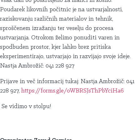
Vsak dan bo poskrbljeno za malici in kosilo.
Poudarek likovnih počitnic je na ustvarjalnosti,
raziskovanju različnih materialov in tehnik,
sproščenem izražanju ter veselju do procesa
ustvarjanja. Otrokom želimo ponuditi varen in
spodbuden prostor, kjer lahko brez pritiska
eksperimentirajo, ustvarjajo in razvijajo svoje ideje.
Nastja Ambrožič: 041 228 927
Prijave in več informacij tukaj: Nastja Ambrožič: 041
228 927,
https://forms.gle/oWBRSJsThPbYciHa6
Se vidimo v stolpu!