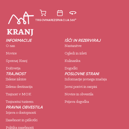
TRGOVINA
REZERVACIJA
360°
INFORMACIJE
IŠČI IN REZERVIRAJ
O nas
Nastanitve
Novice
Ogledi in izleti
Spoznaj Kranj
Kulinarika
Doživetja
Dogodki
TRAJNOST
POSLOVNE STRANI
Zelene iskrice
Informacije javnega značaja
Zelena destinacija
Javni pozivi in razpisi
Trajnost v MOK
Novice in obvestila
Trajnostni turizem
Prijava dogodka
PRAVNA OBVESTILA
Izjava o dostopnosti
Zasebnost in piškotki
Politika zasebnosti