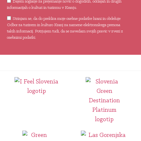
Dajem soglasje za prejemanje novic o dogodkih, oddajah in drugih
informacijah o kulturi in turizmu v Kranju.
Strinjam se, da do preklica moje osebne podatke hrani in obdeluje
Odbor za turizem in kulturo Kranj za namene elektronskega prenosa
takih informacij. Potrjujem tudi, da se zavedam svojih pravic v zvezi z
osebnimi podatki.