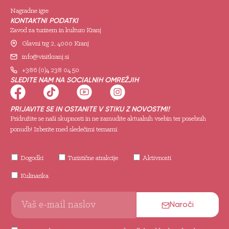
Nagradne igre
KONTAKTNI PODATKI
Zavod za turizem in kulturo Kranj
Glavni trg 2, 4000 Kranj
info@visitkranj.si
+386 (0)4 238 04 50
SLEDITE NAM NA SOCIALNIH OMREŽJIH
PRIJAVITE SE IN OSTANITE V STIKU Z NOVOSTMI!
Pridružite se naši skupnosti in ne zamudite aktualnih vsebin ter posebnih
ponudb! Izberite med sledečimi temami:
Dogodki
Turistične atrakcije
Aktivnosti
Kulinarika
Naroči