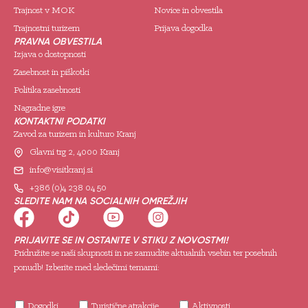
Trajnost v MOK
Novice in obvestila
Trajnostni turizem
Prijava dogodka
PRAVNA OBVESTILA
Izjava o dostopnosti
Zasebnost in piškotki
Politika zasebnosti
Nagradne igre
KONTAKTNI PODATKI
Zavod za turizem in kulturo Kranj
Glavni trg 2, 4000 Kranj
info@visitkranj.si
+386 (0)4 238 04 50
SLEDITE NAM NA SOCIALNIH OMREŽJIH
PRIJAVITE SE IN OSTANITE V STIKU Z NOVOSTMI!
Pridružite se naši skupnosti in ne zamudite aktualnih vsebin ter posebnih
ponudb! Izberite med sledečimi temami:
Dogodki
Turistične atrakcije
Aktivnosti