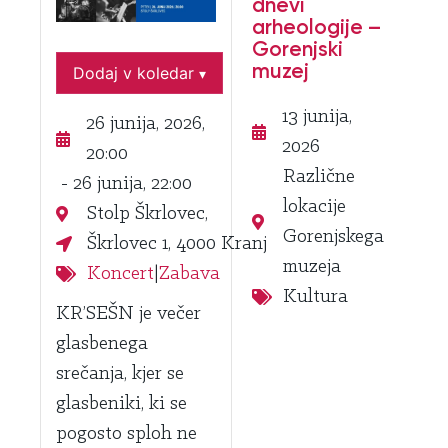
dnevi
arheologije –
Gorenjski
muzej
Dodaj v koledar
▾
13 junija,
26 junija, 2026,
2026
20:00
Različne
- 26 junija, 22:00
lokacije
Stolp Škrlovec,
Gorenjskega
Škrlovec 1, 4000 Kranj
muzeja
Koncert
|
Zabava
Kultura
KR’SEŠN je večer
glasbenega
srečanja, kjer se
glasbeniki, ki se
pogosto sploh ne