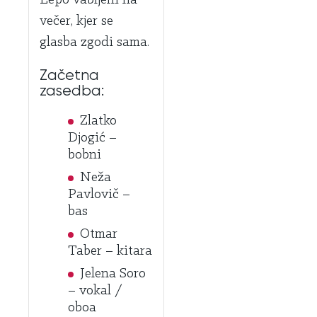
večer, kjer se
glasba zgodi sama.
Začetna
zasedba:
Zlatko
Djogić –
bobni
Neža
Pavlovič –
bas
Otmar
Taber – kitara
Jelena Soro
– vokal /
oboa