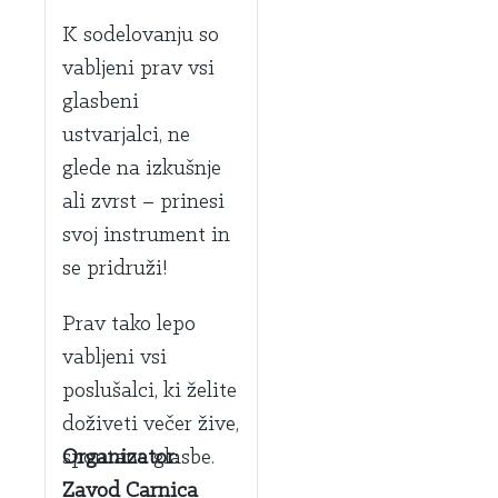
K sodelovanju so
vabljeni prav vsi
glasbeni
ustvarjalci, ne
glede na izkušnje
ali zvrst – prinesi
svoj instrument in
se pridruži!
Prav tako lepo
vabljeni vsi
poslušalci, ki želite
doživeti večer žive,
spontane glasbe.
Organizator:
Zavod Carnica