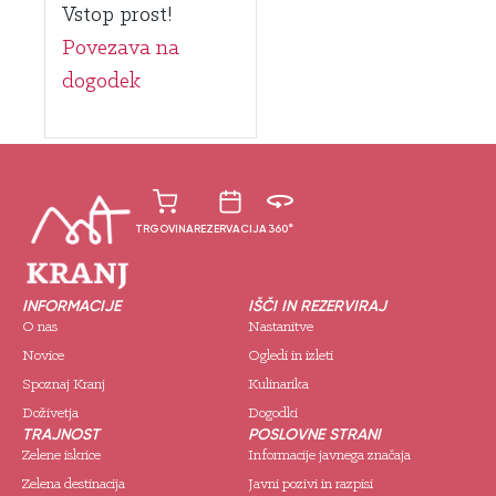
Vstop prost!
Povezava na
dogodek
TRGOVINA
REZERVACIJA
360°
INFORMACIJE
IŠČI IN REZERVIRAJ
O nas
Nastanitve
Novice
Ogledi in izleti
Spoznaj Kranj
Kulinarika
Doživetja
Dogodki
TRAJNOST
POSLOVNE STRANI
Zelene iskrice
Informacije javnega značaja
Zelena destinacija
Javni pozivi in razpisi