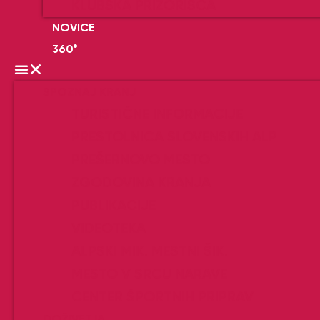
KLUBSKA PRIZORIŠČA
NOVICE
360°
SPOZNAJ KRANJ
TURISTIČNE INFORMACIJE
PRESTOLNICA SLOVENSKIH ALP
PREŠERNOVO MESTO
ZGODOVINA KRANJA
PUBLIKACIJE
VIDEOTEKA
ALPSKI MIK. MESTNI ŠIK.
MESTO V SRCU NARAVE
CENTER ŠPORTNIH PRIPRAV
DOŽIVETJA