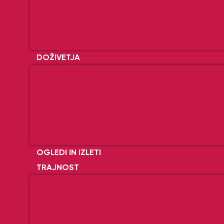
ALPSKI MIK. MESTNI ŠIK.
MESTO V SRCU NARAVE
CENTER ŠPORTNIH PRIPRAV
DOŽIVETJA
ZNAMENITOSTI
STARO MESTNO JEDRO
DESTINACIJE V BLIŽINI
AKTIVNI ODDIH
NAKUPOVANJE
OGLEDI IN IZLETI
TRAJNOST
ZELENA DESTINACIJA
ZELENI PONUDNIKI
RAZISKAVE