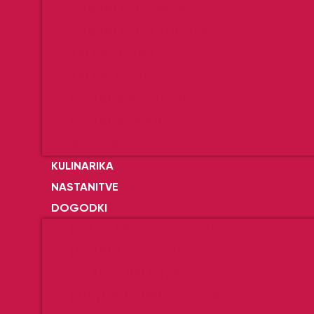
TRAJNOST V MOK
TRAJNOSTNI TURIZEM
ZELENE ISKRICE
ZELENI KLJUČ
PORABA ENERGIJE
PORABA VODE
ANKETA
KULINARIKA
NASTANITVE
DOGODKI
KOLEDAR DOGODKOV
IZBRANI DOGODKI
GRAD KHISLSTEIN
KULTURNA PRIZORIŠČA