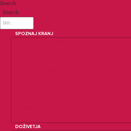
Search
Search
SPOZNAJ KRANJ
TURISTIČNE INFORMACIJE
PRESTOLNICA SLOVENSKIH ALP
PREŠERNOVO MESTO
ZGODOVINA KRANJA
PUBLIKACIJE
VIDEOTEKA
ALPSKI MIK. MESTNI ŠIK.
MESTO V SRCU NARAVE
CENTER ŠPORTNIH PRIPRAV
DOŽIVETJA