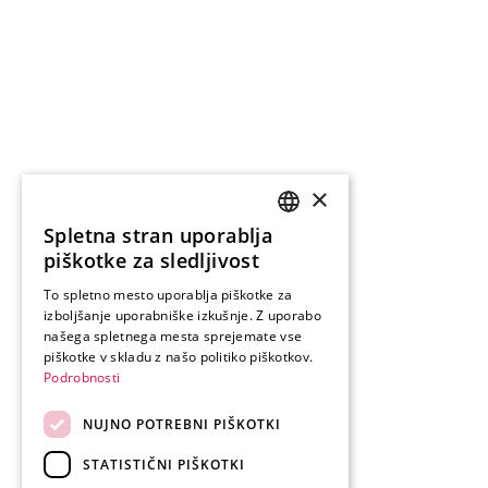
×
Spletna stran uporablja
SLOVENIAN
piškotke za sledljivost
ENGLISH
To spletno mesto uporablja piškotke za
izboljšanje uporabniške izkušnje. Z uporabo
GERMAN
našega spletnega mesta sprejemate vse
ITALIAN
piškotke v skladu z našo politiko piškotkov.
Podrobnosti
NUJNO POTREBNI PIŠKOTKI
STATISTIČNI PIŠKOTKI