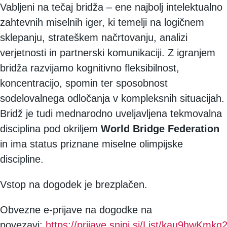
Vabljeni na tečaj bridža – ene najbolj intelektualno
zahtevnih miselnih iger, ki temelji na logičnem
sklepanju, strateškem načrtovanju, analizi
verjetnosti in partnerski komunikaciji. Z igranjem
bridža razvijamo kognitivno fleksibilnost,
koncentracijo, spomin ter sposobnost
sodelovalnega odločanja v kompleksnih situacijah.
Bridž je tudi mednarodno uveljavljena tekmovalna
disciplina pod okriljem
World Bridge Federation
in ima status priznane miselne olimpijske
discipline.
Vstop na dogodek je brezplačen.
Obvezne e-prijave na dogodke na
povezavi:
https://prijave.snipi.si/List/kau9hwKmk