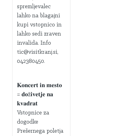
spremljevalec
lahko na blagajni
kupi vstopnico in
lahko sedi zraven
invalida. Info
tic@visitkranj.si,
042380450.
𝐊𝐨𝐧𝐜𝐞𝐫𝐭 𝐢𝐧 𝐦𝐞𝐬𝐭𝐨
= 𝐝𝐨ž𝐢𝐯𝐞𝐭𝐣𝐞 𝐧𝐚
𝐤𝐯𝐚𝐝𝐫𝐚𝐭
Vstopnice za
dogodke
Prešernega poletja