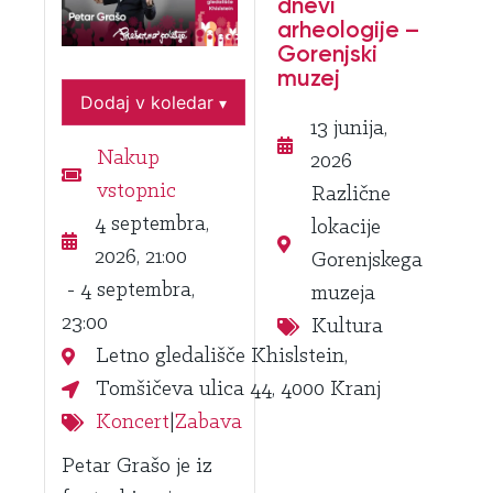
dnevi
arheologije –
Gorenjski
muzej
Dodaj v koledar
▾
13 junija,
Nakup
2026
vstopnic
Različne
4 septembra,
lokacije
2026, 21:00
Gorenjskega
- 4 septembra,
muzeja
23:00
Kultura
Letno gledališče Khislstein,
Tomšičeva ulica 44, 4000 Kranj
Koncert
|
Zabava
Petar Grašo je iz