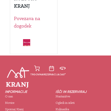
KRANJ
Povezava na
dogodek
TRGOVINA
REZERVACIJA
360°
INFORMACIJE
IŠČI IN REZERVIRAJ
O nas
Nastanitve
Novice
Ogledi in izleti
Spoznaj Kranj
Kulinarika