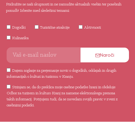
Pridružite se naši skupnosti in ne zamudite aktualnih vsebin ter posebnih
ponudb! Izberite med sledečimi temami:
Dogodki
Turistične atrakcije
Aktivnosti
Kulinarika
Naroči
Dajem soglasje za prejemanje novic o dogodkih, oddajah in drugih
informacijah o kulturi in turizmu v Kranju.
Strinjam se, da do preklica moje osebne podatke hrani in obdeluje
Odbor za turizem in kulturo Kranj za namene elektronskega prenosa
takih informacij. Potrjujem tudi, da se zavedam svojih pravic v zvezi z
osebnimi podatki.