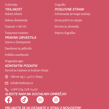
Doživetja
Dogodki
TRAJNOST
POSLOVNE STRANI
Zelene iskrice
Informacije javnega značaja
Zelena destinacija
Javni pozivi in razpisi
Trajnost v MOK
Novice in obvestila
Trajnostni turizem
Prijava dogodka
PRAVNA OBVESTILA
Izjava o dostopnosti
Zasebnost in piškotki
Politika zasebnosti
Nagradne igre
KONTAKTNI PODATKI
Zavod za turizem in kulturo Kranj
Glavni trg 2, 4000 Kranj
info@visitkranj.si
+386 (0)4 238 04 50
SLEDITE NAM NA SOCIALNIH OMREŽJIH
PRIJAVITE SE IN OSTANITE V STIKU Z NOVOSTMI!