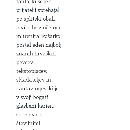
fanta, ki se je s
prijatelji sprehajal
po splitski obali,
lovil ribe z očetom
in treniral košarko
postal eden najbolj
znanih hrvaških
pevcev,
tekstopiscev,
skladateljev in
kantavtorjev, ki je
v svoji bogati
glasbeni karieri
sodeloval s
številnimi