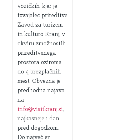
vozičkih, kjer je
izvajalec prireditve
Zavod za turizem
in kulturo Kranj, v
okviru zmožnostih
prireditvenega
prostora oziroma
do 4 brezplačnih
mest. Obvezna je
predhodna najava
na
info@visitkranj.si
,
najkasneje 1 dan
pred dogodkom.
Do največ en