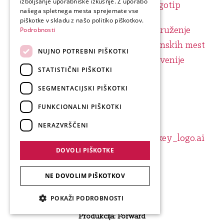
izboljšanje uporabniške izkušnje. Z uporabo
GERMAN
našega spletnega mesta sprejemate vse
ITALIAN
piškotke v skladu z našo politiko piškotkov.
Podrobnosti
NUJNO POTREBNI PIŠKOTKI
STATISTIČNI PIŠKOTKI
SEGMENTACIJSKI PIŠKOTKI
FUNKCIONALNI PIŠKOTKI
NERAZVRŠČENI
DOVOLI PIŠKOTKE
NE DOVOLIM PIŠKOTKOV
POKAŽI PODROBNOSTI
Produkcija: Forward