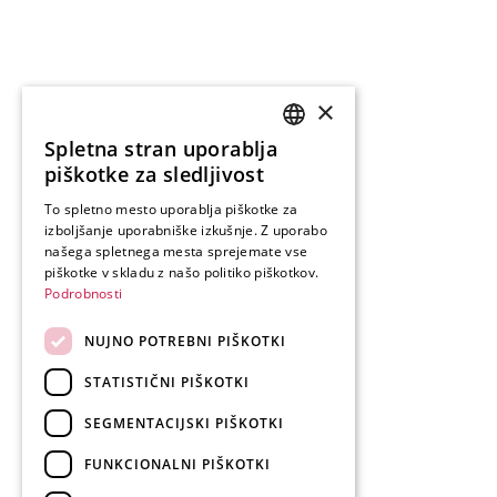
×
Spletna stran uporablja
SLOVENIAN
piškotke za sledljivost
ENGLISH
To spletno mesto uporablja piškotke za
izboljšanje uporabniške izkušnje. Z uporabo
GERMAN
našega spletnega mesta sprejemate vse
ITALIAN
piškotke v skladu z našo politiko piškotkov.
Podrobnosti
NUJNO POTREBNI PIŠKOTKI
STATISTIČNI PIŠKOTKI
SEGMENTACIJSKI PIŠKOTKI
FUNKCIONALNI PIŠKOTKI