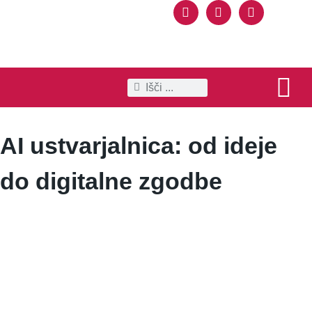
SPOZNAJ KRA
OGLEDI IN IZLETI
TRAJNOSTNI KRA
POSLOVNE STR
AI ustvarjalnica: od ideje
do digitalne zgodbe