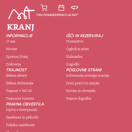
TRGOVINA
REZERVACIJA
360°
INFORMACIJE
IŠČI IN REZERVIRAJ
O nas
Nastanitve
Novice
Ogledi in izleti
Spoznaj Kranj
Kulinarika
Doživetja
Dogodki
TRAJNOST
POSLOVNE STRANI
Zelene iskrice
Informacije javnega značaja
Zelena destinacija
Javni pozivi in razpisi
Trajnost v MOK
Novice in obvestila
Trajnostni turizem
Prijava dogodka
PRAVNA OBVESTILA
Izjava o dostopnosti
Zasebnost in piškotki
Politika zasebnosti