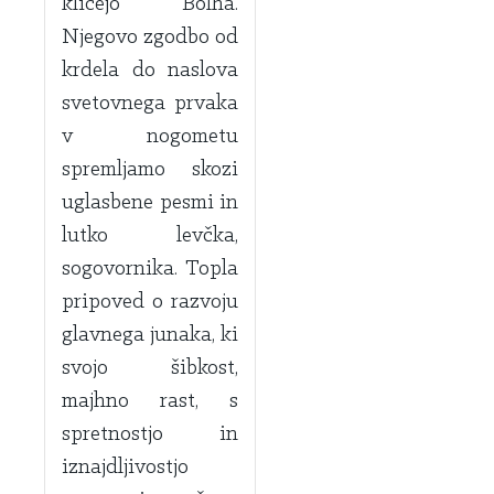
kličejo Bolha.
Njegovo zgodbo od
krdela do naslova
svetovnega prvaka
v nogometu
spremljamo skozi
uglasbene pesmi in
lutko levčka,
sogovornika. Topla
pripoved o razvoju
glavnega junaka, ki
svojo šibkost,
majhno rast, s
spretnostjo in
iznajdljivostjo