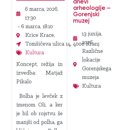
dnevi
arheologije –
6 marca, 2026,
Gorenjski
17:30
muzej
- 6 marca, 18:10
13 junija,
Krice Krace,
2026
Tomšičeva ulica 14, 4000 Kranj
Različne
Kultura
lokacije
Koncept, režija in
Gorenjskega
izvedba: Matjaž
muzeja
Pikalo
Kultura
Bolha je levček z
imenom Oli, a ker
je bil ob rojstvu še
manjši od polha, ga