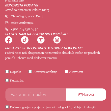
Nagradne igre
KONTAKTNI PODATKI
Zavod za turizem in kulturo Kranj
Glavni trg 2, 4000 Kranj
info@visitkranj.si
+386 (0)4 238 04 50
SLEDITE NAM NA SOCIALNIH OMREŽJIH
PRIJAVITE SE IN OSTANITE V STIKU Z NOVOSTMI!
Pridružite se naši skupnosti in ne zamudite aktualnih vsebin ter posebnih
ponudb! Izberite med sledečimi temami:
Dogodki
Turistične atrakcije
Aktivnosti
Kulinarika
Naroči
Dajem soglasje za prejemanje novic o dogodkih, oddajah in drugih