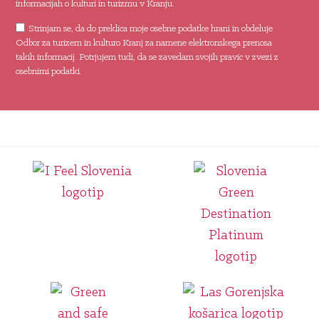
informacijah o kulturi in turizmu v Kranju.
Strinjam se, da do preklica moje osebne podatke hrani in obdeluje
Odbor za turizem in kulturo Kranj za namene elektronskega prenosa
takih informacij. Potrjujem tudi, da se zavedam svojih pravic v zvezi z
osebnimi podatki.