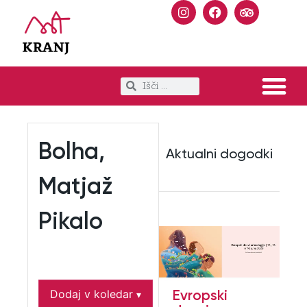
Bolha,
Aktualni dogodki
Matjaž
Pikalo
Evropski
Dodaj v koledar
▾