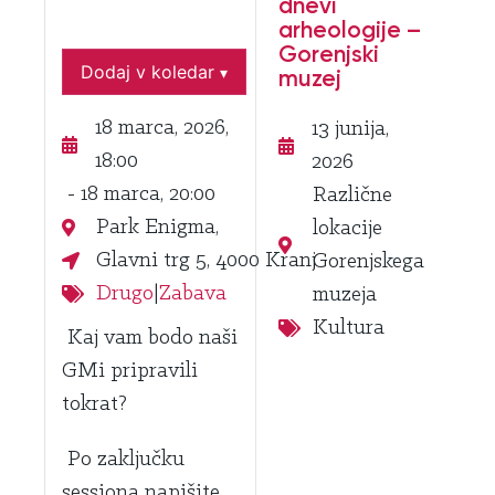
dnevi
arheologije –
Gorenjski
Dodaj v koledar
▾
muzej
18 marca, 2026,
13 junija,
18:00
2026
- 18 marca, 20:00
Različne
Park Enigma,
lokacije
Glavni trg 5, 4000 Kranj
Gorenjskega
Drugo
|
Zabava
muzeja
Kultura
Kaj vam bodo naši
GMi pripravili
tokrat?
Po zaključku
sessiona napišite