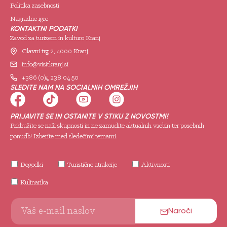
Politika zasebnosti
Nagradne igre
KONTAKTNI PODATKI
Zavod za turizem in kulturo Kranj
Glavni trg 2, 4000 Kranj
info@visitkranj.si
+386 (0)4 238 04 50
SLEDITE NAM NA SOCIALNIH OMREŽJIH
PRIJAVITE SE IN OSTANITE V STIKU Z NOVOSTMI!
Pridružite se naši skupnosti in ne zamudite aktualnih vsebin ter posebnih
ponudb! Izberite med sledečimi temami:
Dogodki
Turistične atrakcije
Aktivnosti
Kulinarika
Naroči