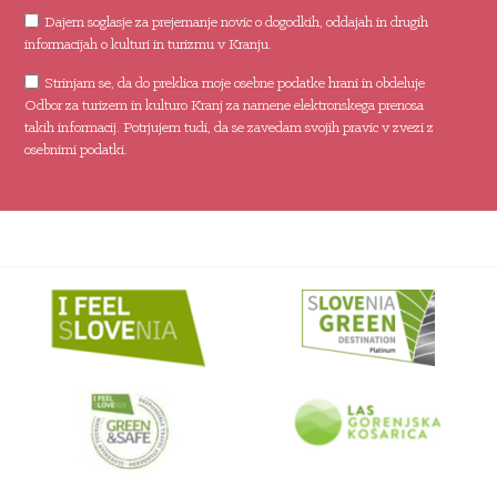
Dajem soglasje za prejemanje novic o dogodkih, oddajah in drugih
informacijah o kulturi in turizmu v Kranju.
Strinjam se, da do preklica moje osebne podatke hrani in obdeluje
Odbor za turizem in kulturo Kranj za namene elektronskega prenosa
takih informacij. Potrjujem tudi, da se zavedam svojih pravic v zvezi z
osebnimi podatki.