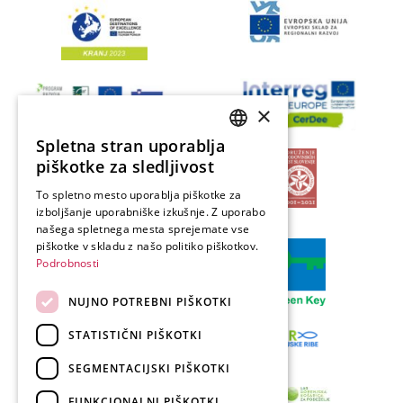
×
Spletna stran uporablja
SLOVENIAN
piškotke za sledljivost
ENGLISH
To spletno mesto uporablja piškotke za
izboljšanje uporabniške izkušnje. Z uporabo
GERMAN
našega spletnega mesta sprejemate vse
ITALIAN
piškotke v skladu z našo politiko piškotkov.
Podrobnosti
NUJNO POTREBNI PIŠKOTKI
STATISTIČNI PIŠKOTKI
SEGMENTACIJSKI PIŠKOTKI
FUNKCIONALNI PIŠKOTKI