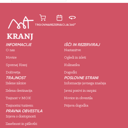
TRGOVINA
REZERVACIJA
360°
INFORMACIJE
IŠČI IN REZERVIRAJ
O nas
Nastanitve
Novice
Ogledi in izleti
Spoznaj Kranj
Kulinarika
Doživetja
Dogodki
TRAJNOST
POSLOVNE STRANI
Zelene iskrice
Informacije javnega značaja
Zelena destinacija
Javni pozivi in razpisi
Trajnost v MOK
Novice in obvestila
Trajnostni turizem
Prijava dogodka
PRAVNA OBVESTILA
Izjava o dostopnosti
Zasebnost in piškotki