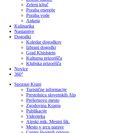
Zeleni ključ
Poraba energije
Poraba vode
Anketa
Kulinarika
Nastanitve
Dogodki
Koledar dogodkov
Izbrani dogodki
Grad Khislstein
Kulturna prizorišča
Klubska prizorišča
Novice
360°
Spoznaj Kranj
Turistične informacije
Prestolnica slovenskih Alp
Prešernovo mesto
Zgodovina Kranja
Publikacije
Videoteka
Alpski mik. Mestni šik.
Mesto v srcu narave
Center športnih priprav