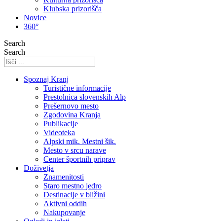
Klubska prizorišča
Novice
360°
Search
Search
Spoznaj Kranj
Turistične informacije
Prestolnica slovenskih Alp
Prešernovo mesto
Zgodovina Kranja
Publikacije
Videoteka
Alpski mik. Mestni šik.
Mesto v srcu narave
Center športnih priprav
Doživetja
Znamenitosti
Staro mestno jedro
Destinacije v bližini
Aktivni oddih
Nakupovanje