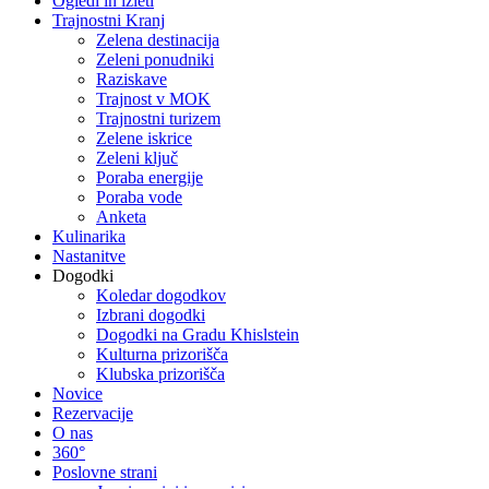
Ogledi in izleti
Trajnostni Kranj
Zelena destinacija
Zeleni ponudniki
Raziskave
Trajnost v MOK
Trajnostni turizem
Zelene iskrice
Zeleni ključ
Poraba energije
Poraba vode
Anketa
Kulinarika
Nastanitve
Dogodki
Koledar dogodkov
Izbrani dogodki
Dogodki na Gradu Khislstein
Kulturna prizorišča
Klubska prizorišča
Novice
Rezervacije
O nas
360°
Poslovne strani