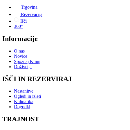
Trgovina
Rezervacija
Išči
360°
Informacije
O nas
Novice
Spoznaj Kranj
Doživetja
IŠČI IN REZERVIRAJ
Nastanitve
Ogledi in izleti
Kulinarika
Dogodki
TRAJNOST