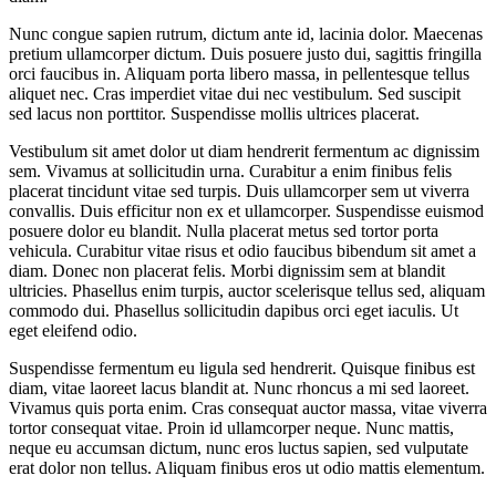
Nunc congue sapien rutrum, dictum ante id, lacinia dolor. Maecenas
pretium ullamcorper dictum. Duis posuere justo dui, sagittis fringilla
orci faucibus in. Aliquam porta libero massa, in pellentesque tellus
aliquet nec. Cras imperdiet vitae dui nec vestibulum. Sed suscipit
sed lacus non porttitor. Suspendisse mollis ultrices placerat.
Vestibulum sit amet dolor ut diam hendrerit fermentum ac dignissim
sem. Vivamus at sollicitudin urna. Curabitur a enim finibus felis
placerat tincidunt vitae sed turpis. Duis ullamcorper sem ut viverra
convallis. Duis efficitur non ex et ullamcorper. Suspendisse euismod
posuere dolor eu blandit. Nulla placerat metus sed tortor porta
vehicula. Curabitur vitae risus et odio faucibus bibendum sit amet a
diam. Donec non placerat felis. Morbi dignissim sem at blandit
ultricies. Phasellus enim turpis, auctor scelerisque tellus sed, aliquam
commodo dui. Phasellus sollicitudin dapibus orci eget iaculis. Ut
eget eleifend odio.
Suspendisse fermentum eu ligula sed hendrerit. Quisque finibus est
diam, vitae laoreet lacus blandit at. Nunc rhoncus a mi sed laoreet.
Vivamus quis porta enim. Cras consequat auctor massa, vitae viverra
tortor consequat vitae. Proin id ullamcorper neque. Nunc mattis,
neque eu accumsan dictum, nunc eros luctus sapien, sed vulputate
erat dolor non tellus. Aliquam finibus eros ut odio mattis elementum.