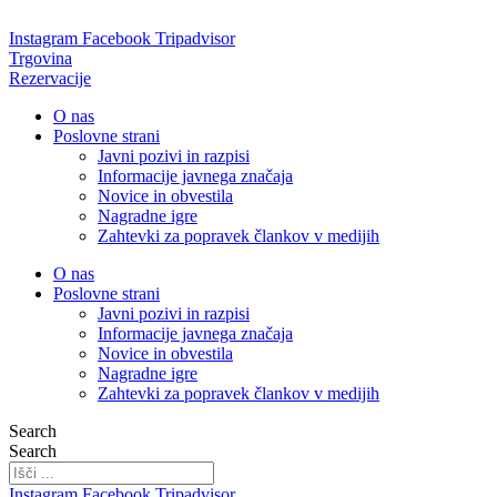
Skip
to
Instagram
Facebook
Tripadvisor
content
Trgovina
Rezervacije
O nas
Poslovne strani
Javni pozivi in razpisi
Informacije javnega značaja
Novice in obvestila
Nagradne igre
Zahtevki za popravek člankov v medijih
O nas
Poslovne strani
Javni pozivi in razpisi
Informacije javnega značaja
Novice in obvestila
Nagradne igre
Zahtevki za popravek člankov v medijih
Search
Search
Instagram
Facebook
Tripadvisor