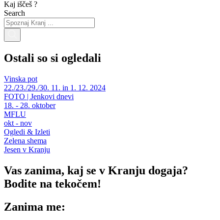
Kaj iščeš ?
Search
Ostali so si ogledali
Vinska pot
22./23./29./30. 11. in 1. 12. 2024
FOTO | Jenkovi dnevi
18. - 28. oktober
MFLU
okt - nov
Ogledi & Izleti
Zelena shema
Jesen v Kranju
Vas zanima, kaj se v Kranju dogaja?
Bodite na tekočem!
Zanima me: