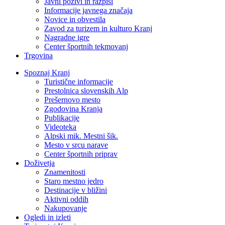
Javni pozivi in razpisi
Informacije javnega značaja
Novice in obvestila
Zavod za turizem in kulturo Kranj
Nagradne igre
Center športnih tekmovanj
Trgovina
Spoznaj Kranj
Turistične informacije
Prestolnica slovenskih Alp
Prešernovo mesto
Zgodovina Kranja
Publikacije
Videoteka
Alpski mik. Mestni šik.
Mesto v srcu narave
Center športnih priprav
Doživetja
Znamenitosti
Staro mestno jedro
Destinacije v bližini
Aktivni oddih
Nakupovanje
Ogledi in izleti