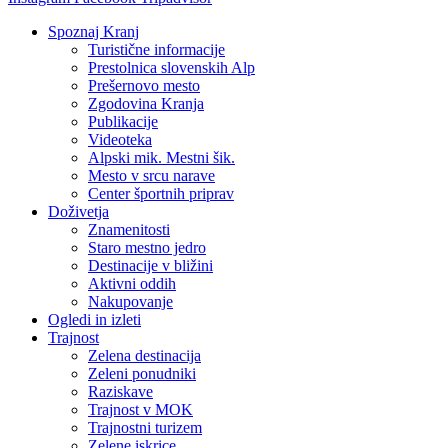
Spoznaj Kranj
Turistične informacije
Prestolnica slovenskih Alp
Prešernovo mesto
Zgodovina Kranja
Publikacije
Videoteka
Alpski mik. Mestni šik.
Mesto v srcu narave
Center športnih priprav
Doživetja
Znamenitosti
Staro mestno jedro
Destinacije v bližini
Aktivni oddih
Nakupovanje
Ogledi in izleti
Trajnost
Zelena destinacija
Zeleni ponudniki
Raziskave
Trajnost v MOK
Trajnostni turizem
Zelene iskrice