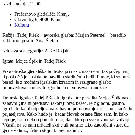
- 24 januarja, 11:00
Prešernovo gledališče Kranj,
Glavni trg 6, 4000 Kranj
Kultura
Režija: Tadej Pišek – avtorska glasba: Marjan Peternel – besedilo
zaključne pesmi: Anja Štefan –
izdelava scenografije: Anže Bizjak
Igrata: Mojca Špik in Tadej Pišek
Prva otroška gledališka burleska pri nas z naslovom Jaz počepnem,
ti poskočiš je nastala po navdihu starih črno belih filmov, ki so brez
besed, le z močnim igralskim izrazom in razigrano glasbo
pripovedovali čudovite zgodbe in navduševali množice.
Dramski igralec Tadej Pišek in igralka ter plesalka Mojca Špik nas v
zabavni gibalni predstavi (skoraj) brez besed, le z gibom, glasbo,
igro in lutkami odpeljeta na zabavno popotovanje do iskanja sreče in
prijateljstva. Kako hudo je, kadar človek ostane čisto sam. In kako
lepo je, ko ti nekdo ponudi roko, da lahko po svetu vandraš v dvoje.
Včasih pa se nam prijatelj skrije ali pa smo tako zatopljeni vase, da
ga ne vidimo, četudi stoji tik pred nami …