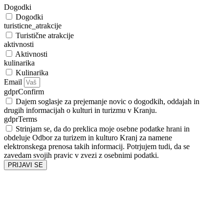
Dogodki
Dogodki
turisticne_atrakcije
Turistične atrakcije
aktivnosti
Aktivnosti
kulinarika
Kulinarika
Email
gdprConfirm
Dajem soglasje za prejemanje novic o dogodkih, oddajah in
drugih informacijah o kulturi in turizmu v Kranju.
gdprTerms
Strinjam se, da do preklica moje osebne podatke hrani in
obdeluje Odbor za turizem in kulturo Kranj za namene
elektronskega prenosa takih informacij. Potrjujem tudi, da se
zavedam svojih pravic v zvezi z osebnimi podatki.
PRIJAVI SE