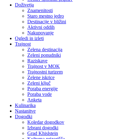
Doživetja
Znamenitosti
Staro mestno jedro
Destinacije v bližini
Aktivni oddih
Nakupovanje
Ogledi in izleti
Trajnost
Zelena destinacija
Zeleni ponudniki
Raziskave
Trajnost v MOK
Trajnostni turizem
Zelene iskrice
Zeleni ključ
Poraba energije
Poraba vode
Anketa
Kulinarika
Nastanitve
Dogodki
Koledar dogodkov
Izbrani dogodki
Grad Khislstein
Kulturna prizorišča