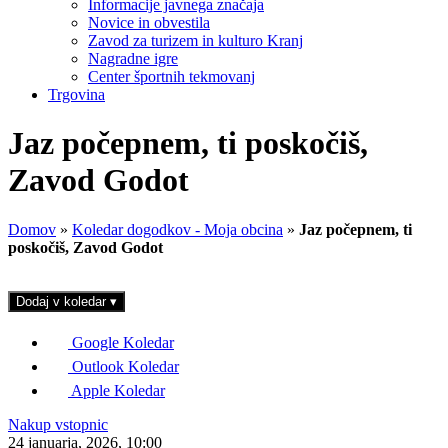
Informacije javnega značaja
Novice in obvestila
Zavod za turizem in kulturo Kranj
Nagradne igre
Center športnih tekmovanj
Trgovina
Jaz počepnem, ti poskočiš,
Zavod Godot
Domov
»
Koledar dogodkov - Moja obcina
»
Jaz počepnem, ti
poskočiš, Zavod Godot
Dodaj v koledar
▾
Google Koledar
Outlook Koledar
Apple Koledar
Nakup vstopnic
24 januarja, 2026, 10:00