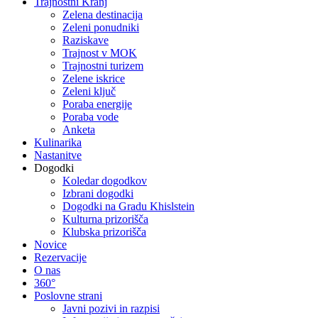
Trajnostni Kranj
Zelena destinacija
Zeleni ponudniki
Raziskave
Trajnost v MOK
Trajnostni turizem
Zelene iskrice
Zeleni ključ
Poraba energije
Poraba vode
Anketa
Kulinarika
Nastanitve
Dogodki
Koledar dogodkov
Izbrani dogodki
Dogodki na Gradu Khislstein
Kulturna prizorišča
Klubska prizorišča
Novice
Rezervacije
O nas
360°
Poslovne strani
Javni pozivi in razpisi