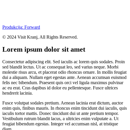
Produkcija: Forward
© 2024 Visit Kranj, All Rights Reserved.
Lorem ipsum dolor sit amet
Consectetur adipiscing elit. Sed iaculis ac lorem quis sodales. Proin
sed blandit lectus. Ut ac consequat leo, sed varius neque. Morbi
molestie risus arcu, et placerat odio rhoncus ornare. In mollis feugiat
dui a aliquam. Nullam eget egestas ante. Aenean accumsan euismod
felis nec bibendum. Praesent quis orci vel ligula maximus pulvinar
ac eu erat. Cras dapibus id dolor eu pellentesque. Fusce ultrices
hendrerit lacinia.
Fusce volutpat sodales pretium. Aenean lacinia erat dictum, auctor
enim quis, finibus mauris. In rhoncus enim tincidunt dui iaculis, quis
iaculis tortor mattis. Donec tincidunt dui ut ante pretium tempor.
Vestibulum rutrum blandit lacus, a ultricies enim vulputate a. Ut
feugiat bibendum egestas. Integer vel accumsan nisl, at tristique
diam.