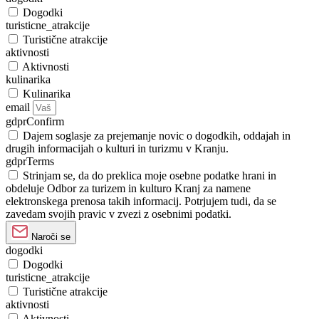
Dogodki
turisticne_atrakcije
Turistične atrakcije
aktivnosti
Aktivnosti
kulinarika
Kulinarika
email
gdprConfirm
Dajem soglasje za prejemanje novic o dogodkih, oddajah in
drugih informacijah o kulturi in turizmu v Kranju.
gdprTerms
Strinjam se, da do preklica moje osebne podatke hrani in
obdeluje Odbor za turizem in kulturo Kranj za namene
elektronskega prenosa takih informacij. Potrjujem tudi, da se
zavedam svojih pravic v zvezi z osebnimi podatki.
Naroči se
dogodki
Dogodki
turisticne_atrakcije
Turistične atrakcije
aktivnosti
Aktivnosti