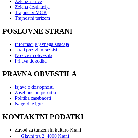
Zelene iskrice
Zelena destinacija
Trajnost v MOK
Trajnostni turizem
POSLOVNE STRANI
Informacije javnega značaja
Javni pozivi in razpisi
Novice in obvestila
Prijava dogodka
PRAVNA OBVESTILA
Izjava o dostopnosti
Zasebnost in piškotki
Politika zasebnosti
Nagradne igre
KONTAKTNI PODATKI
Zavod za turizem in kulturo Kranj
Glavni trg 2, 4000 Kranj