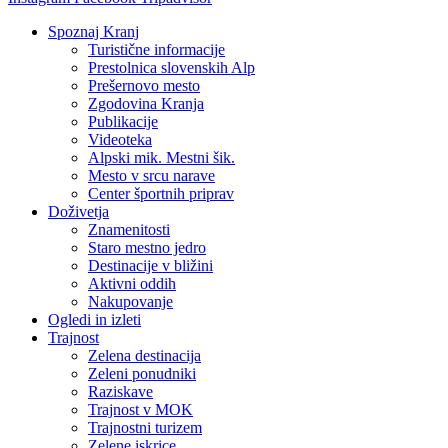
Spoznaj Kranj
Turistične informacije
Prestolnica slovenskih Alp
Prešernovo mesto
Zgodovina Kranja
Publikacije
Videoteka
Alpski mik. Mestni šik.
Mesto v srcu narave
Center športnih priprav
Doživetja
Znamenitosti
Staro mestno jedro
Destinacije v bližini
Aktivni oddih
Nakupovanje
Ogledi in izleti
Trajnost
Zelena destinacija
Zeleni ponudniki
Raziskave
Trajnost v MOK
Trajnostni turizem
Zelene iskrice