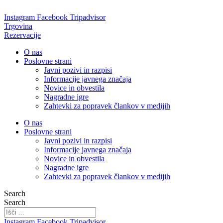
Skip
to
Instagram
Facebook
Tripadvisor
content
Trgovina
Rezervacije
O nas
Poslovne strani
Javni pozivi in razpisi
Informacije javnega značaja
Novice in obvestila
Nagradne igre
Zahtevki za popravek člankov v medijih
O nas
Poslovne strani
Javni pozivi in razpisi
Informacije javnega značaja
Novice in obvestila
Nagradne igre
Zahtevki za popravek člankov v medijih
Search
Search
Instagram
Facebook
Tripadvisor