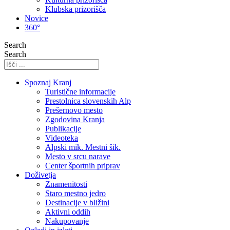
Klubska prizorišča
Novice
360°
Search
Search
Spoznaj Kranj
Turistične informacije
Prestolnica slovenskih Alp
Prešernovo mesto
Zgodovina Kranja
Publikacije
Videoteka
Alpski mik. Mestni šik.
Mesto v srcu narave
Center športnih priprav
Doživetja
Znamenitosti
Staro mestno jedro
Destinacije v bližini
Aktivni oddih
Nakupovanje