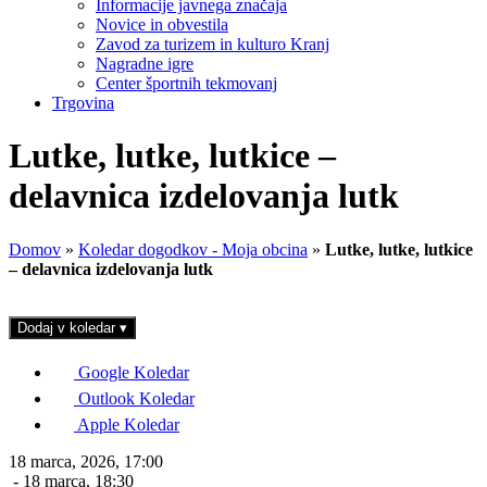
Informacije javnega značaja
Novice in obvestila
Zavod za turizem in kulturo Kranj
Nagradne igre
Center športnih tekmovanj
Trgovina
Lutke, lutke, lutkice –
delavnica izdelovanja lutk
Domov
»
Koledar dogodkov - Moja obcina
»
Lutke, lutke, lutkice
– delavnica izdelovanja lutk
Dodaj v koledar
▾
Google Koledar
Outlook Koledar
Apple Koledar
18 marca, 2026, 17:00
- 18 marca, 18:30