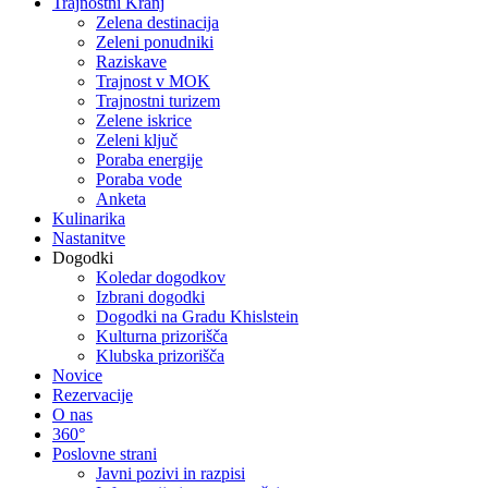
Trajnostni Kranj
Zelena destinacija
Zeleni ponudniki
Raziskave
Trajnost v MOK
Trajnostni turizem
Zelene iskrice
Zeleni ključ
Poraba energije
Poraba vode
Anketa
Kulinarika
Nastanitve
Dogodki
Koledar dogodkov
Izbrani dogodki
Dogodki na Gradu Khislstein
Kulturna prizorišča
Klubska prizorišča
Novice
Rezervacije
O nas
360°
Poslovne strani
Javni pozivi in razpisi