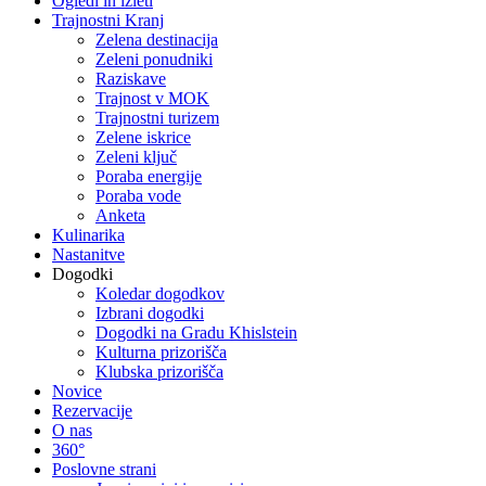
Ogledi in izleti
Trajnostni Kranj
Zelena destinacija
Zeleni ponudniki
Raziskave
Trajnost v MOK
Trajnostni turizem
Zelene iskrice
Zeleni ključ
Poraba energije
Poraba vode
Anketa
Kulinarika
Nastanitve
Dogodki
Koledar dogodkov
Izbrani dogodki
Dogodki na Gradu Khislstein
Kulturna prizorišča
Klubska prizorišča
Novice
Rezervacije
O nas
360°
Poslovne strani