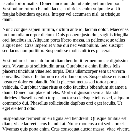
iaculis tortor mattis. Donec tincidunt dui ut ante pretium tempor.
Vestibulum rutrum blandit lacus, a ultricies enim vulputate a. Ut
feugiat bibendum egestas. Integer vel accumsan nisl, at tristique
diam.
Nunc congue sapien rutrum, dictum ante id, lacinia dolor. Maecenas
pretium ullamcorper dictum. Duis posuere justo dui, sagittis fringilla
orci faucibus in. Aliquam porta libero massa, in pellentesque tellus
aliquet nec. Cras imperdiet vitae dui nec vestibulum. Sed suscipit
sed lacus non porttitor. Suspendisse mollis ultrices placerat.
Vestibulum sit amet dolor ut diam hendrerit fermentum ac dignissim
sem. Vivamus at sollicitudin urna. Curabitur a enim finibus felis
placerat tincidunt vitae sed turpis. Duis ullamcorper sem ut viverra
convallis. Duis efficitur non ex et ullamcorper. Suspendisse euismod
posuere dolor eu blandit. Nulla placerat metus sed tortor porta
vehicula. Curabitur vitae risus et odio faucibus bibendum sit amet a
diam. Donec non placerat felis. Morbi dignissim sem at blandit
ultricies. Phasellus enim turpis, auctor scelerisque tellus sed, aliquam
commodo dui. Phasellus sollicitudin dapibus orci eget iaculis. Ut
eget eleifend odio.
Suspendisse fermentum eu ligula sed hendrerit. Quisque finibus est
diam, vitae laoreet lacus blandit at. Nunc rhoncus a mi sed laoreet.
Vivamus quis porta enim. Cras consequat auctor massa, vitae viverra