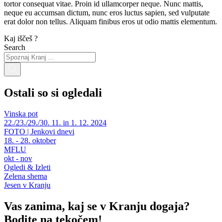
tortor consequat vitae. Proin id ullamcorper neque. Nunc mattis,
neque eu accumsan dictum, nunc eros luctus sapien, sed vulputate
erat dolor non tellus. Aliquam finibus eros ut odio mattis elementum.
Kaj iščeš ?
Search
Ostali so si ogledali
Vinska pot
22./23./29./30. 11. in 1. 12. 2024
FOTO | Jenkovi dnevi
18. - 28. oktober
MFLU
okt - nov
Ogledi & Izleti
Zelena shema
Jesen v Kranju
Vas zanima, kaj se v Kranju dogaja?
Bodite na tekočem!