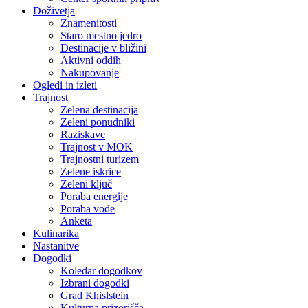
Doživetja
Znamenitosti
Staro mestno jedro
Destinacije v bližini
Aktivni oddih
Nakupovanje
Ogledi in izleti
Trajnost
Zelena destinacija
Zeleni ponudniki
Raziskave
Trajnost v MOK
Trajnostni turizem
Zelene iskrice
Zeleni ključ
Poraba energije
Poraba vode
Anketa
Kulinarika
Nastanitve
Dogodki
Koledar dogodkov
Izbrani dogodki
Grad Khislstein
Kulturna prizorišča