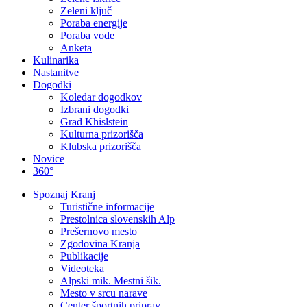
Zeleni ključ
Poraba energije
Poraba vode
Anketa
Kulinarika
Nastanitve
Dogodki
Koledar dogodkov
Izbrani dogodki
Grad Khislstein
Kulturna prizorišča
Klubska prizorišča
Novice
360°
Spoznaj Kranj
Turistične informacije
Prestolnica slovenskih Alp
Prešernovo mesto
Zgodovina Kranja
Publikacije
Videoteka
Alpski mik. Mestni šik.
Mesto v srcu narave
Center športnih priprav