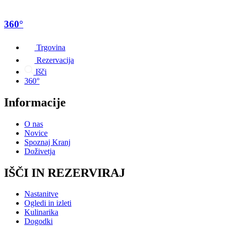
360°
Trgovina
Rezervacija
Išči
360°
Informacije
O nas
Novice
Spoznaj Kranj
Doživetja
IŠČI IN REZERVIRAJ
Nastanitve
Ogledi in izleti
Kulinarika
Dogodki