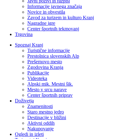
Javni pozivi in razpisi
Informacije javnega značaja
Novice in obvestila
Zavod za turizem in kulturo Kranj
Nagradne igre
Center športnih tekmovanj
Trgovina
Spoznaj Kranj
Turistične informacije
Prestolnica slovenskih Alp
Prešernovo mesto
Zgodovina Kranja
Publikacije
Videoteka
Alpski mik. Mestni šik.
Mesto v srcu narave
Center športnih priprav
Doživetja
Znamenitosti
Staro mestno jedro
Destinacije v bližini
Aktivni oddih
Nakupovanje
Ogledi in izleti