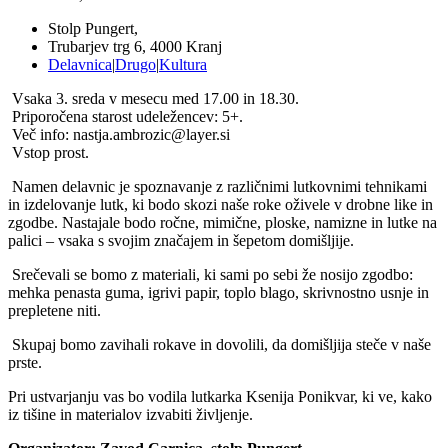
Stolp Pungert,
Trubarjev trg 6, 4000 Kranj
Delavnica
|
Drugo
|
Kultura
Vsaka 3. sreda v mesecu med 17.00 in 18.30.
Priporočena starost udeležencev: 5+.
Več info: nastja.ambrozic@layer.si
Vstop prost.
Namen delavnic je spoznavanje z različnimi lutkovnimi tehnikami
in izdelovanje lutk, ki bodo skozi naše roke oživele v drobne like in
zgodbe. Nastajale bodo ročne, mimične, ploske, namizne in lutke na
palici – vsaka s svojim značajem in šepetom domišljije.
Srečevali se bomo z materiali, ki sami po sebi že nosijo zgodbo:
mehka penasta guma, igrivi papir, toplo blago, skrivnostno usnje in
prepletene niti.
Skupaj bomo zavihali rokave in dovolili, da domišljija steče v naše
prste.
Pri ustvarjanju vas bo vodila lutkarka Ksenija Ponikvar, ki ve, kako
iz tišine in materialov izvabiti življenje.