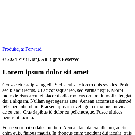
Produkcija: Forward
© 2024 Visit Kranj, All Rights Reserved.
Lorem ipsum dolor sit amet
Consectetur adipiscing elit. Sed iaculis ac lorem quis sodales. Proin
sed blandit lectus. Ut ac consequat leo, sed varius neque. Morbi
molestie risus arcu, et placerat odio rhoncus ornare. In mollis feugiat
dui a aliquam. Nullam eget egestas ante. Aenean accumsan euismod
felis nec bibendum. Praesent quis orci vel ligula maximus pulvinar
ac eu erat. Cras dapibus id dolor eu pellentesque. Fusce ultrices
hendrerit lacinia.
Fusce volutpat sodales pretium. Aenean lacinia erat dictum, auctor
enim quis, finibus mauris. In rhoncus enim tincidunt dui iaculis, quis