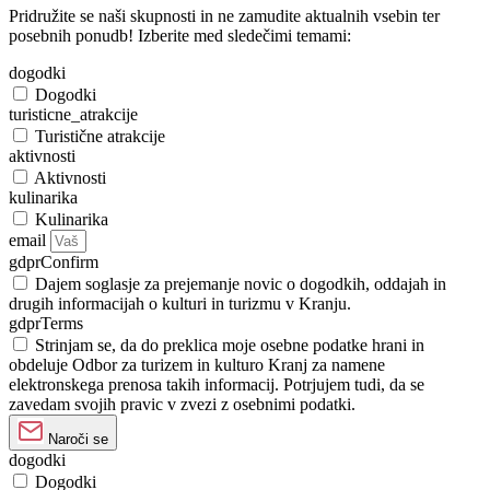
Pridružite se naši skupnosti in ne zamudite aktualnih vsebin ter
posebnih ponudb! Izberite med sledečimi temami:
dogodki
Dogodki
turisticne_atrakcije
Turistične atrakcije
aktivnosti
Aktivnosti
kulinarika
Kulinarika
email
gdprConfirm
Dajem soglasje za prejemanje novic o dogodkih, oddajah in
drugih informacijah o kulturi in turizmu v Kranju.
gdprTerms
Strinjam se, da do preklica moje osebne podatke hrani in
obdeluje Odbor za turizem in kulturo Kranj za namene
elektronskega prenosa takih informacij. Potrjujem tudi, da se
zavedam svojih pravic v zvezi z osebnimi podatki.
Naroči se
dogodki
Dogodki