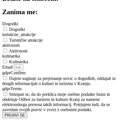
Zanima me:
Dogodki
Dogodki
turisticne_atrakcije
Turistične atrakcije
aktivnosti
Aktivnosti
kulinarika
Kulinarika
Email
gdprConfirm
Dajem soglasje za prejemanje novic o dogodkih, oddajah in
drugih informacijah o kulturi in turizmu v Kranju.
gdprTerms
Strinjam se, da do preklica moje osebne podatke hrani in
obdeluje Odbor za turizem in kulturo Kranj za namene
elektronskega prenosa takih informacij. Potrjujem tudi, da se
zavedam svojih pravic v zvezi z osebnimi podatki.
PRIJAVI SE