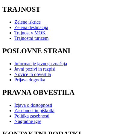
TRAJNOST
Zelene iskrice
Zelena destinacija
Trajnost v MOK
Trajnostni turizem
POSLOVNE STRANI
Informacije javnega značaja
Javni pozivi in razpisi
Novice in obvestila
Prijava dogodka
PRAVNA OBVESTILA
Izjava o dostopnosti
Zasebnost in piškotki
Politika zasebnosti
Nagradne igre
KONTAKTNI PODATKI