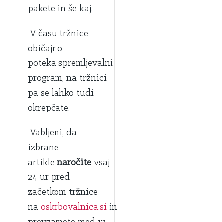
pakete in še kaj.
V času tržnice
običajno
poteka spremljevalni
program, na tržnici
pa se lahko tudi
okrepčate.
Vabljeni, da
izbrane
artikle
naročite
vsaj
24 ur pred
začetkom tržnice
na
oskrbovalnica.si
in
prevzamete med 17.