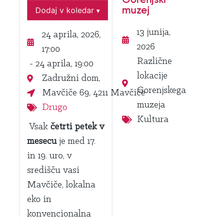
muzej
Dodaj v koledar
▾
13 junija,
24 aprila, 2026,
2026
17:00
Različne
- 24 aprila, 19:00
lokacije
Zadružni dom,
Gorenjskega
Mavčiče 69, 4211 Mavčiče
muzeja
Drugo
Kultura
Vsak
četrti petek v
mesecu
je med 17.
in 19. uro, v
središču vasi
Mavčiče, lokalna
eko in
konvencionalna