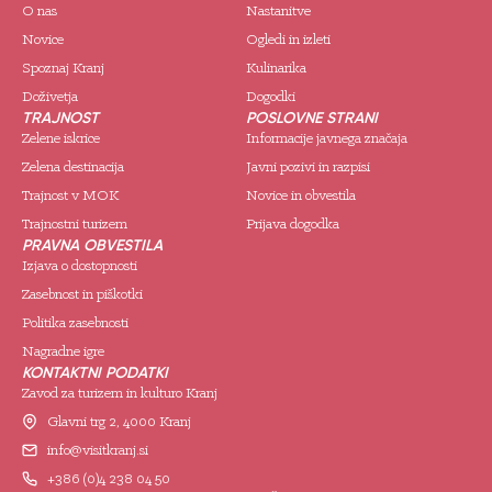
O nas
Nastanitve
Novice
Ogledi in izleti
Spoznaj Kranj
Kulinarika
Doživetja
Dogodki
TRAJNOST
POSLOVNE STRANI
Zelene iskrice
Informacije javnega značaja
Zelena destinacija
Javni pozivi in razpisi
Trajnost v MOK
Novice in obvestila
Trajnostni turizem
Prijava dogodka
PRAVNA OBVESTILA
Izjava o dostopnosti
Zasebnost in piškotki
Politika zasebnosti
Nagradne igre
KONTAKTNI PODATKI
Zavod za turizem in kulturo Kranj
Glavni trg 2, 4000 Kranj
info@visitkranj.si
+386 (0)4 238 04 50