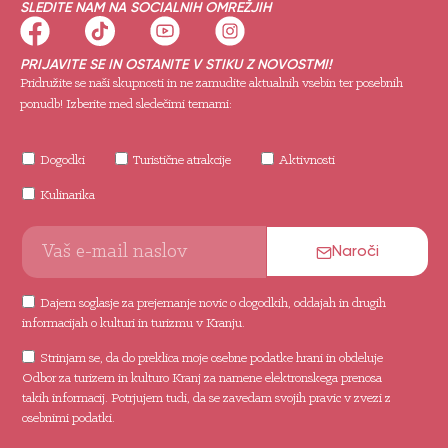
SLEDITE NAM NA SOCIALNIH OMREŽJIH
PRIJAVITE SE IN OSTANITE V STIKU Z NOVOSTMI!
Pridružite se naši skupnosti in ne zamudite aktualnih vsebin ter posebnih
ponudb! Izberite med sledečimi temami:
Dogodki
Turistične atrakcije
Aktivnosti
Kulinarika
Naroči
Dajem soglasje za prejemanje novic o dogodkih, oddajah in drugih
informacijah o kulturi in turizmu v Kranju.
Strinjam se, da do preklica moje osebne podatke hrani in obdeluje
Odbor za turizem in kulturo Kranj za namene elektronskega prenosa
takih informacij. Potrjujem tudi, da se zavedam svojih pravic v zvezi z
osebnimi podatki.