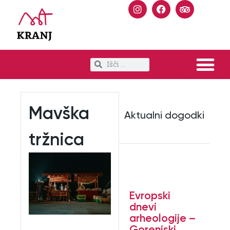
Mavška
Aktualni dogodki
tržnica
Evropski
dnevi
arheologije –
Gorenjski