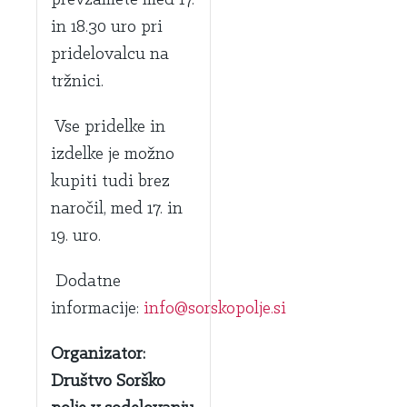
in 18.30 uro pri
pridelovalcu na
tržnici.
Vse pridelke in
izdelke je možno
kupiti tudi brez
naročil, med 17. in
19. uro.
Dodatne
informacije:
info@sorskopolje.si
Organizator:
Društvo Sorško