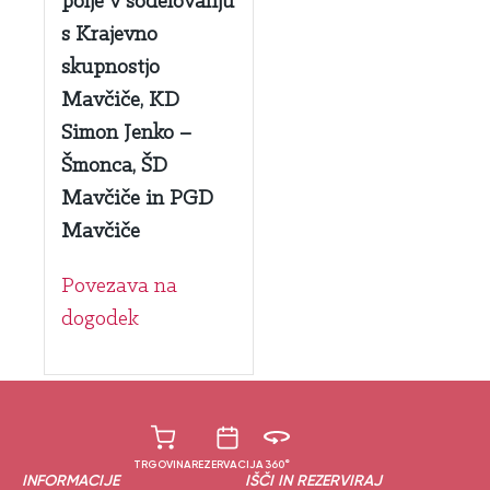
polje v sodelovanju
s Krajevno
skupnostjo
Mavčiče, KD
Simon Jenko –
Šmonca, ŠD
Mavčiče in PGD
Mavčiče
Povezava na
dogodek
TRGOVINA
REZERVACIJA
360°
INFORMACIJE
IŠČI IN REZERVIRAJ