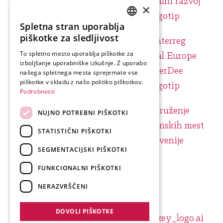
×
Spletna stran uporablja
SLOVENIAN
piškotke za sledljivost
ENGLISH
To spletno mesto uporablja piškotke za
izboljšanje uporabniške izkušnje. Z uporabo
GERMAN
našega spletnega mesta sprejemate vse
ITALIAN
piškotke v skladu z našo politiko piškotkov.
Podrobnosti
NUJNO POTREBNI PIŠKOTKI
STATISTIČNI PIŠKOTKI
SEGMENTACIJSKI PIŠKOTKI
FUNKCIONALNI PIŠKOTKI
NERAZVRŠČENI
DOVOLI PIŠKOTKE