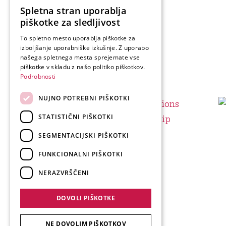
Spletna stran uporablja
SLOVENIAN
piškotke za sledljivost
ENGLISH
To spletno mesto uporablja piškotke za
izboljšanje uporabniške izkušnje. Z uporabo
GERMAN
našega spletnega mesta sprejemate vse
ITALIAN
piškotke v skladu z našo politiko piškotkov.
Podrobnosti
NUJNO POTREBNI PIŠKOTKI
STATISTIČNI PIŠKOTKI
SEGMENTACIJSKI PIŠKOTKI
FUNKCIONALNI PIŠKOTKI
NERAZVRŠČENI
DOVOLI PIŠKOTKE
NE DOVOLIM PIŠKOTKOV