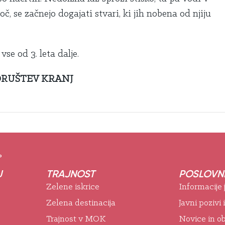
 se začnejo dogajati stvari, ki jih nobena od njiju
vse od 3. leta dalje.
 DRUŠTEV KRANJ
°
J
TRAJNOST
POSLOVNE
Zelene iskrice
Informacije
Zelena destinacija
Javni pozivi 
Trajnost v MOK
Novice in ob