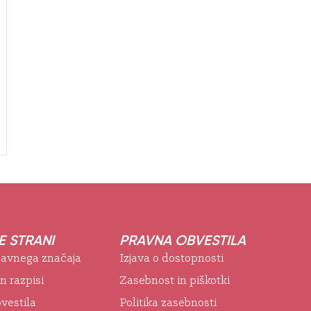
 STRANI
PRAVNA OBVESTILA
 javnega značaja
Izjava o dostopnosti
in razpisi
Zasebnost in piškotki
vestila
Politika zasebnosti