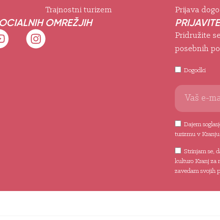
Trajnostni turizem
Prijava dog
SOCIALNIH OMREŽJIH
PRIJAVITE
Pridružite s
posebnih po
Dogodki
Dajem soglasje
turizmu v Kranju
Strinjam se, 
kulturo Kranj za 
zavedam svojih pr