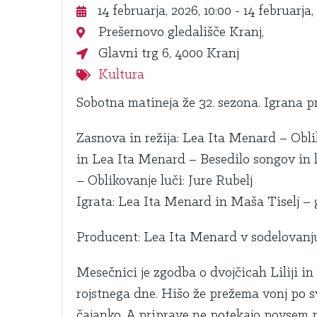
14 februarja, 2026, 10:00
- 14 februarja, 
Prešernovo gledališče Kranj,
Glavni trg 6, 4000 Kranj
Kultura
Sobotna matineja že 32. sezona. Igrana p
Zasnova in režija: Lea Ita Menard – Ob
in Lea Ita Menard – Besedilo songov in k
– Oblikovanje luči: Jure Rubelj
Igrata: Lea Ita Menard in Maša Tiselj –
Producent: Lea Ita Menard v sodelovanj
Mesečnici je zgodba o dvojčicah Liliji in
rojstnega dne. Hišo že prežema vonj po sve
čajanko. A priprave ne potekajo povsem p