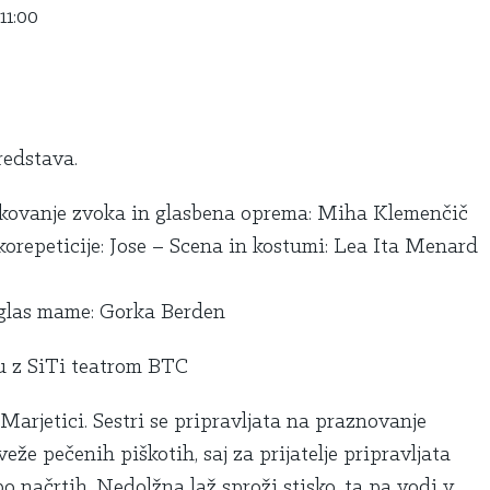
11:00
redstava.
likovanje zvoka in glasbena oprema: Miha Klemenčič
orepeticije: Jose – Scena in kostumi: Lea Ita Menard
 glas mame: Gorka Berden
u z SiTi teatrom BTC
 Marjetici.
Sestri se pripravljata na praznovanje
že pečenih piškotih, saj za prijatelje pripravljata
o načrtih. Nedolžna laž sproži stisko, ta pa vodi v