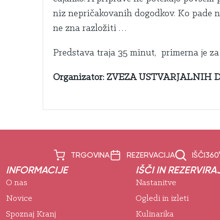
niz nepričakovanih dogodkov. Ko pade noč,
ne zna razložiti …
Predstava traja 35 minut, primerna je za 
Organizator: ZVEZA USTVARJALNIH
TRGOVINA
REZERVACIJA
IŠČI
360
INFORMACIJE
IŠČI IN REZERVIRA
O nas
Nastanitve
Novice
Ogledi in izleti
Spoznaj Kranj
Kulinarika