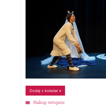
Dodaj v koledar
▾
Nakup vstopnic