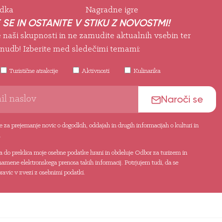
odka
Nagradne igre
 SE IN OSTANITE V STIKU Z NOVOSTMI!
e naši skupnosti in ne zamudite aktualnih vsebin ter
nudb! Izberite med sledečimi temami:
Turistične atrakcije
Aktivnosti
Kulinarika
Naroči se
 za prejemanje novic o dogodkih, oddajah in drugih informacijah o kulturi in
.
da do preklica moje osebne podatke hrani in obdeluje Odbor za turizem in
namene elektronskega prenosa takih informacij. Potrjujem tudi, da se
avic v zvezi z osebnimi podatki.