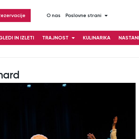
Rezervacije
O nas
Poslovne strani
LEDI IN IZLETI
TRAJNOST
KULINARIKA
NASTAN
nard