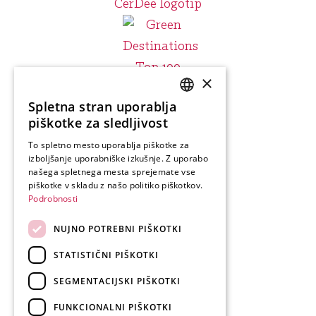
×
Spletna stran uporablja
SLOVENIAN
piškotke za sledljivost
ENGLISH
To spletno mesto uporablja piškotke za
izboljšanje uporabniške izkušnje. Z uporabo
GERMAN
našega spletnega mesta sprejemate vse
ITALIAN
piškotke v skladu z našo politiko piškotkov.
Podrobnosti
NUJNO POTREBNI PIŠKOTKI
STATISTIČNI PIŠKOTKI
SEGMENTACIJSKI PIŠKOTKI
FUNKCIONALNI PIŠKOTKI