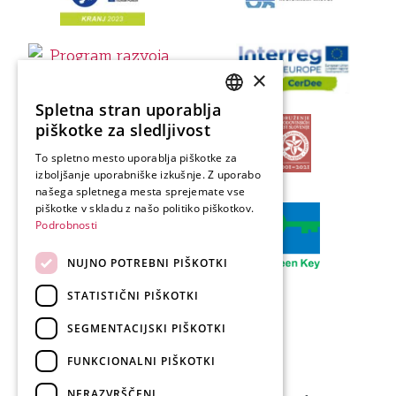
×
Spletna stran uporablja
SLOVENIAN
piškotke za sledljivost
ENGLISH
To spletno mesto uporablja piškotke za
izboljšanje uporabniške izkušnje. Z uporabo
GERMAN
našega spletnega mesta sprejemate vse
ITALIAN
piškotke v skladu z našo politiko piškotkov.
Podrobnosti
NUJNO POTREBNI PIŠKOTKI
STATISTIČNI PIŠKOTKI
SEGMENTACIJSKI PIŠKOTKI
FUNKCIONALNI PIŠKOTKI
Produkcija: Forward
NERAZVRŠČENI