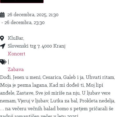
26 decembra, 2025, 21:30
- 26 decembra, 23:30
KluBar,
Slovenski trg 7, 4000 Kranj
Koncert
|
Zabava
Dođi, Jesen u meni, Cesarica, Galeb i ja, Uhvati ritam,
Moja je pesma lagana, Kad mi dođeš ti, Moj lipi
anđele, Zastave, Sve još miriše na nju, U ljubav vere
nemam, Vjeruj v ljubav, Lutka za bal, Prokleta nedelja,
… na večeru večnih balad bomo s petjem pričarali še
zadnji romantičen večer v letu 2025!