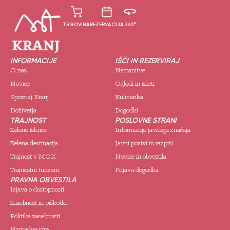
TRGOVINA
REZERVACIJA
360°
INFORMACIJE
IŠČI IN REZERVIRAJ
O nas
Nastanitve
Novice
Ogledi in izleti
Spoznaj Kranj
Kulinarika
Doživetja
Dogodki
TRAJNOST
POSLOVNE STRANI
Zelene iskrice
Informacije javnega značaja
Zelena destinacija
Javni pozivi in razpisi
Trajnost v MOK
Novice in obvestila
Trajnostni turizem
Prijava dogodka
PRAVNA OBVESTILA
Izjava o dostopnosti
Zasebnost in piškotki
Politika zasebnosti
Nagradne igre