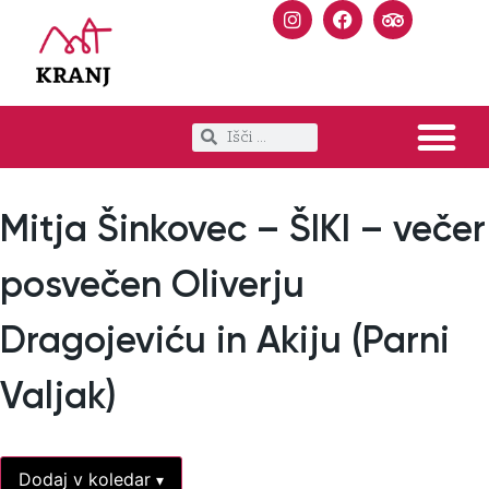
Mitja Šinkovec – ŠIKI – večer
posvečen Oliverju
Dragojeviću in Akiju (Parni
Valjak)
Dodaj v koledar
▾