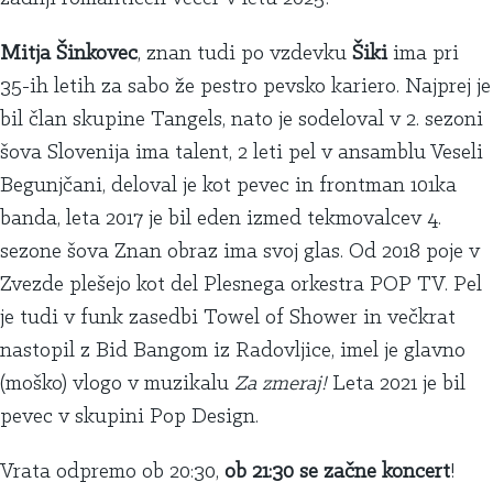
Mitja Šinkovec
, znan tudi po vzdevku
Šiki
ima pri
35-ih letih za sabo že pestro pevsko kariero. Najprej je
bil član skupine Tangels, nato je sodeloval v 2. sezoni
šova Slovenija ima talent, 2 leti pel v ansamblu Veseli
Begunjčani, deloval je kot pevec in frontman 101ka
banda, leta 2017 je bil eden izmed tekmovalcev 4.
sezone šova Znan obraz ima svoj glas. Od 2018 poje v
Zvezde plešejo kot del Plesnega orkestra POP TV.
Pel
je tudi v funk zasedbi Towel of Shower in večkrat
nastopil z Bid Bangom iz Radovljice, imel je glavno
(moško) vlogo v muzikalu
Za zmeraj!
Leta 2021 je bil
pevec v skupini Pop Design.
Vrata odpremo ob 20:30,
ob 21:30 se začne koncert
!