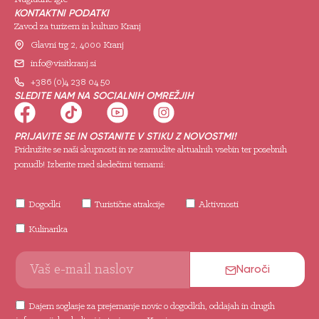
KONTAKTNI PODATKI
Zavod za turizem in kulturo Kranj
Glavni trg 2, 4000 Kranj
info@visitkranj.si
+386 (0)4 238 04 50
SLEDITE NAM NA SOCIALNIH OMREŽJIH
PRIJAVITE SE IN OSTANITE V STIKU Z NOVOSTMI!
Pridružite se naši skupnosti in ne zamudite aktualnih vsebin ter posebnih
ponudb! Izberite med sledečimi temami:
Dogodki
Turistične atrakcije
Aktivnosti
Kulinarika
Naroči
Dajem soglasje za prejemanje novic o dogodkih, oddajah in drugih