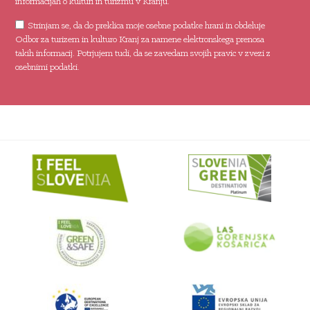
informacijah o kulturi in turizmu v Kranju.
Strinjam se, da do preklica moje osebne podatke hrani in obdeluje
Odbor za turizem in kulturo Kranj za namene elektronskega prenosa
takih informacij. Potrjujem tudi, da se zavedam svojih pravic v zvezi z
osebnimi podatki.