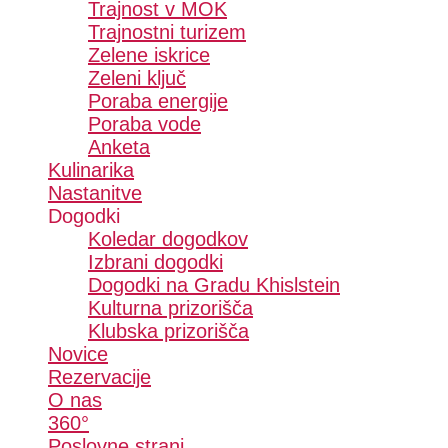
Trajnost v MOK
Trajnostni turizem
Zelene iskrice
Zeleni ključ
Poraba energije
Poraba vode
Anketa
Kulinarika
Nastanitve
Dogodki
Koledar dogodkov
Izbrani dogodki
Dogodki na Gradu Khislstein
Kulturna prizorišča
Klubska prizorišča
Novice
Rezervacije
O nas
360°
Poslovne strani