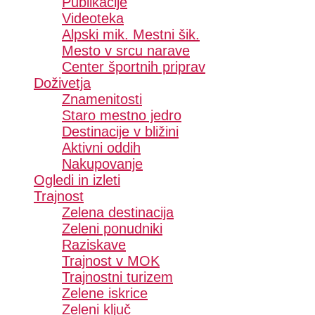
Publikacije
Videoteka
Alpski mik. Mestni šik.
Mesto v srcu narave
Center športnih priprav
Doživetja
Znamenitosti
Staro mestno jedro
Destinacije v bližini
Aktivni oddih
Nakupovanje
Ogledi in izleti
Trajnost
Zelena destinacija
Zeleni ponudniki
Raziskave
Trajnost v MOK
Trajnostni turizem
Zelene iskrice
Zeleni ključ