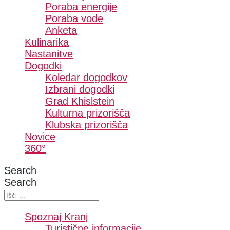
Poraba energije
Poraba vode
Anketa
Kulinarika
Nastanitve
Dogodki
Koledar dogodkov
Izbrani dogodki
Grad Khislstein
Kulturna prizorišča
Klubska prizorišča
Novice
360°
Search
Search
Spoznaj Kranj
Turistične informacije