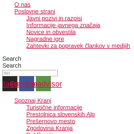
O nas
Poslovne strani
Javni pozivi in razpisi
Informacije javnega značaja
Novice in obvestila
Nagradne igre
Zahtevki za popravek člankov v medijih
Search
Search
nstagram
Facebook
Tripadvisor
Spoznaj Kranj
Turistične informacije
Prestolnica slovenskih Alp
Prešernovo mesto
Zgodovina Kranja