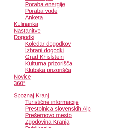
Poraba energije
Poraba vode
Anketa
Kulinarika
Nastanitve
Dogodki
Koledar dogodkov
Izbrani dogodki
Grad Khislstein
Kulturna prizorišča
Klubska prizorišča
Novice
360°
Spoznaj Kranj
Turistične informacije
Prestolnica slovenskih Alp
Prešernovo mesto
Zgodovina Kranja