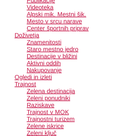
Publikacije
Videoteka
Alpski mik. Mestni šik.
Mesto v srcu narave
Center športnih priprav
Doživetja
Znamenitosti
Staro mestno jedro
Destinacije v bližini
Aktivni oddih
Nakupovanje
Ogledi in izleti
Trajnost
Zelena destinacija
Zeleni ponudniki
Raziskave
Trajnost v MOK
Trajnostni turizem
Zelene iskrice
Zeleni ključ