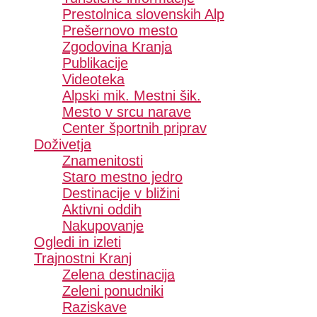
Prestolnica slovenskih Alp
Prešernovo mesto
Zgodovina Kranja
Publikacije
Videoteka
Alpski mik. Mestni šik.
Mesto v srcu narave
Center športnih priprav
Doživetja
Znamenitosti
Staro mestno jedro
Destinacije v bližini
Aktivni oddih
Nakupovanje
Ogledi in izleti
Trajnostni Kranj
Zelena destinacija
Zeleni ponudniki
Raziskave