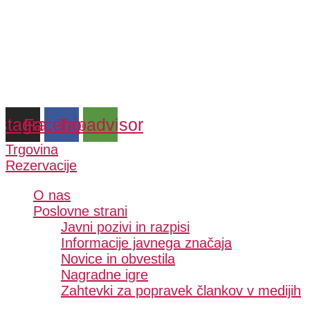
Skip
to
content
nstagram
Facebook
Tripadvisor
Trgovina
Rezervacije
O nas
Poslovne strani
Javni pozivi in razpisi
Informacije javnega značaja
Novice in obvestila
Nagradne igre
Zahtevki za popravek člankov v medijih