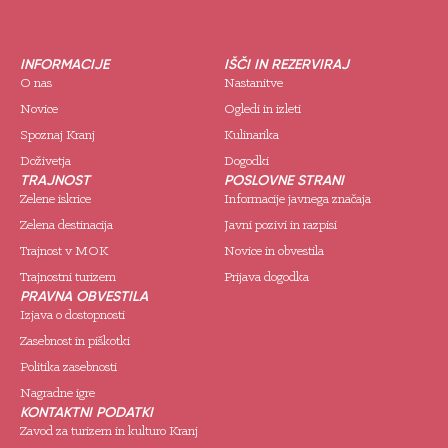
INFORMACIJE
IŠČI IN REZERVIRAJ
O nas
Nastanitve
Novice
Ogledi in izleti
Spoznaj Kranj
Kulinarika
Doživetja
Dogodki
TRAJNOST
POSLOVNE STRANI
Zelene iskrice
Informacije javnega značaja
Zelena destinacija
Javni pozivi in razpisi
Trajnost v MOK
Novice in obvestila
Trajnostni turizem
Prijava dogodka
PRAVNA OBVESTILA
Izjava o dostopnosti
Zasebnost in piškotki
Politika zasebnosti
Nagradne igre
KONTAKTNI PODATKI
Zavod za turizem in kulturo Kranj