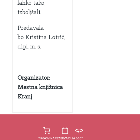
lahko takoj
izboljšali.
Predavala
bo
Kristina Lotrič,
dipl. m. s.
Organizator:
Mestna knjižnica
Kranj
TRGOVINA
REZERVACIJA
360°