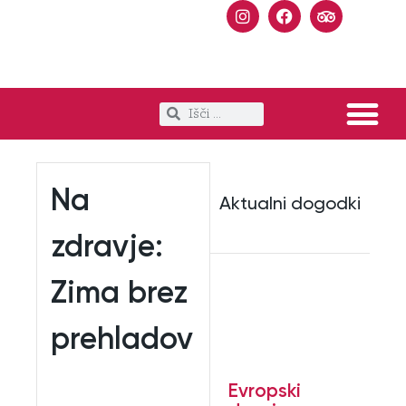
SPOZNAJ KRANJ
OGLEDI IN IZLETI
TRAJNOSTNI KRANJ
POSLOVNE STRANI
Na
Aktualni dogodki
zdravje:
Zima brez
prehladov
Evropski