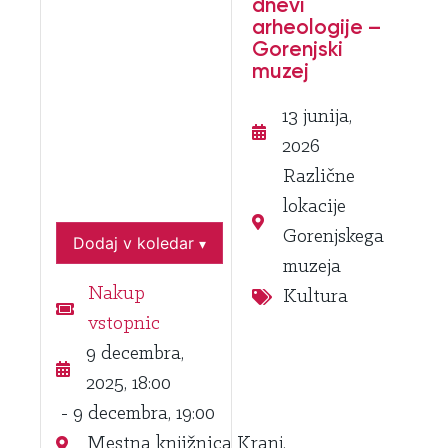
dnevi
arheologije –
Gorenjski
muzej
13 junija,
2026
Različne
lokacije
Gorenjskega
Dodaj v koledar
▾
muzeja
Nakup
Kultura
vstopnic
9 decembra,
2025, 18:00
- 9 decembra, 19:00
Mestna knjižnica Kranj,