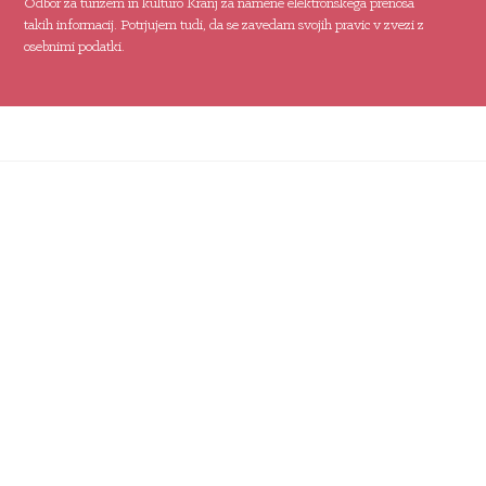
Odbor za turizem in kulturo Kranj za namene elektronskega prenosa
takih informacij. Potrjujem tudi, da se zavedam svojih pravic v zvezi z
osebnimi podatki.