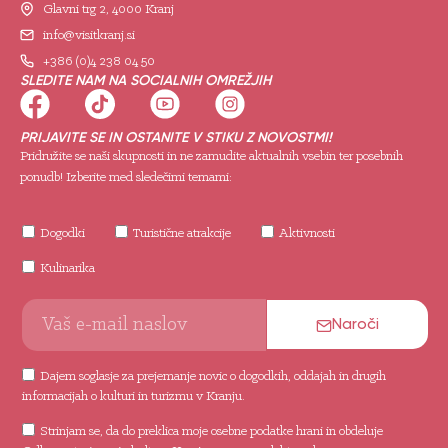
Glavni trg 2, 4000 Kranj
info@visitkranj.si
+386 (0)4 238 04 50
SLEDITE NAM NA SOCIALNIH OMREŽJIH
PRIJAVITE SE IN OSTANITE V STIKU Z NOVOSTMI!
Pridružite se naši skupnosti in ne zamudite aktualnih vsebin ter posebnih
ponudb! Izberite med sledečimi temami:
Dogodki
Turistične atrakcije
Aktivnosti
Kulinarika
Naroči
Dajem soglasje za prejemanje novic o dogodkih, oddajah in drugih
informacijah o kulturi in turizmu v Kranju.
Strinjam se, da do preklica moje osebne podatke hrani in obdeluje