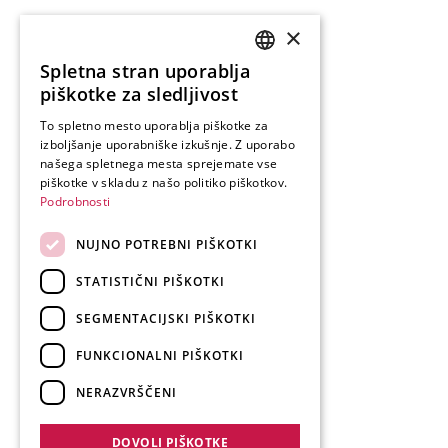
×
Spletna stran uporablja
SLOVENIAN
piškotke za sledljivost
ENGLISH
To spletno mesto uporablja piškotke za
izboljšanje uporabniške izkušnje. Z uporabo
GERMAN
našega spletnega mesta sprejemate vse
ITALIAN
piškotke v skladu z našo politiko piškotkov.
Podrobnosti
NUJNO POTREBNI PIŠKOTKI
STATISTIČNI PIŠKOTKI
SEGMENTACIJSKI PIŠKOTKI
FUNKCIONALNI PIŠKOTKI
NERAZVRŠČENI
DOVOLI PIŠKOTKE