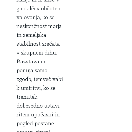
klasje in iz slike v
gledalčev občutek
valovanja, ko se
neskončnost morja
in zemeljska
stabilnost srečata
v skupnem dihu.
Razstava ne
ponuja samo
zgodb, temveč vabi
k umiritvi, ko se
trenutek
dobesedno ustavi,
ritem upočasni in
pogled postane