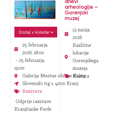
dnevi
arheologije –
Gorenjski
muzej
13 junija,
Dodaj v koledar
▾
2026
25 februarja,
Različne
2026, 18:00
lokacije
- 25 februarja,
Gorenjskega
19:00
muzeja
Galerija Mestne občine Kranj,
Kultura
Slovenski trg 1, 4000 Kranj
Razstava
Odprtje razstave
Kranjčanke Pavle