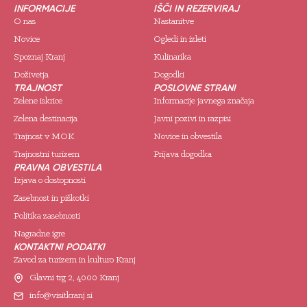
INFORMACIJE
IŠČI IN REZERVIRAJ
O nas
Nastanitve
Novice
Ogledi in izleti
Spoznaj Kranj
Kulinarika
Doživetja
Dogodki
TRAJNOST
POSLOVNE STRANI
Zelene iskrice
Informacije javnega značaja
Zelena destinacija
Javni pozivi in razpisi
Trajnost v MOK
Novice in obvestila
Trajnostni turizem
Prijava dogodka
PRAVNA OBVESTILA
Izjava o dostopnosti
Zasebnost in piškotki
Politika zasebnosti
Nagradne igre
KONTAKTNI PODATKI
Zavod za turizem in kulturo Kranj
Glavni trg 2, 4000 Kranj
info@visitkranj.si