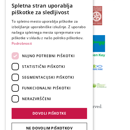
Spletna stran uporablja
SLOVENIAN
piškotke za sledljivost
ENGLISH
To spletno mesto uporablja piškotke za
izboljšanje uporabniške izkušnje. Z uporabo
GERMAN
našega spletnega mesta sprejemate vse
ITALIAN
piškotke v skladu z našo politiko piškotkov.
Podrobnosti
NUJNO POTREBNI PIŠKOTKI
STATISTIČNI PIŠKOTKI
SEGMENTACIJSKI PIŠKOTKI
FUNKCIONALNI PIŠKOTKI
NERAZVRŠČENI
Produkcija: Forward
© 2024 Visit Kranj, All Rights Reserved.
DOVOLI PIŠKOTKE
NE DOVOLIM PIŠKOTKOV