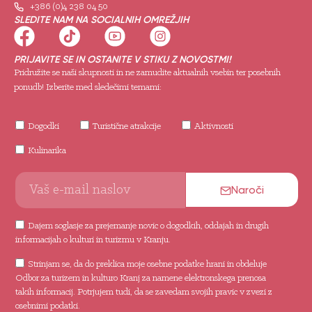
+386 (0)4 238 04 50
SLEDITE NAM NA SOCIALNIH OMREŽJIH
PRIJAVITE SE IN OSTANITE V STIKU Z NOVOSTMI!
Pridružite se naši skupnosti in ne zamudite aktualnih vsebin ter posebnih
ponudb! Izberite med sledečimi temami:
Dogodki
Turistične atrakcije
Aktivnosti
Kulinarika
Naroči
Dajem soglasje za prejemanje novic o dogodkih, oddajah in drugih
informacijah o kulturi in turizmu v Kranju.
Strinjam se, da do preklica moje osebne podatke hrani in obdeluje
Odbor za turizem in kulturo Kranj za namene elektronskega prenosa
takih informacij. Potrjujem tudi, da se zavedam svojih pravic v zvezi z
osebnimi podatki.