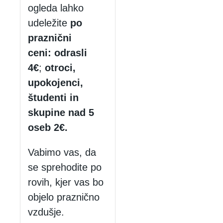
ogleda lahko
udeležite
po
praznični
ceni
:
odrasli
4€
;
otroci,
upokojenci,
študenti in
skupine nad 5
oseb
2€.
Vabimo vas, da
se sprehodite po
rovih, kjer vas bo
objelo praznično
vzdušje.