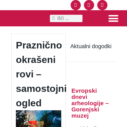
SPOZNAJ KRANJ
OGLEDI IN IZLETI
TRAJNOSTNI KRANJ
POSLOVNE STRANI
Praznično
Aktualni dogodki
okrašeni
rovi –
samostojni
Evropski
dnevi
ogled
arheologije –
Gorenjski
muzej