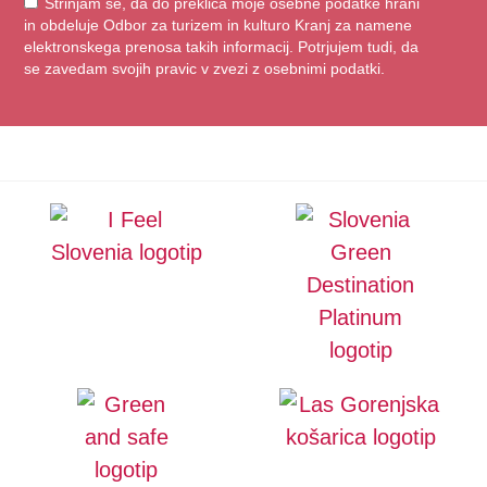
Strinjam se, da do preklica moje osebne podatke hrani
in obdeluje Odbor za turizem in kulturo Kranj za namene
elektronskega prenosa takih informacij. Potrjujem tudi, da
se zavedam svojih pravic v zvezi z osebnimi podatki.