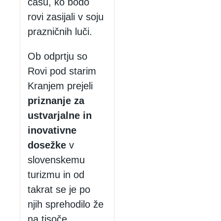
času, ko bodo
rovi zasijali v soju
prazničnih luči.
Ob odprtju so
Rovi pod starim
Kranjem prejeli
priznanje za
ustvarjalne in
inovativne
dosežke
v
slovenskemu
turizmu in od
takrat se je po
njih sprehodilo že
na tisoče