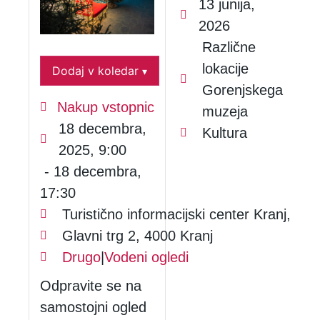
13 junija,
2026
Različne
lokacije
Dodaj v koledar
▾
Gorenjskega
Nakup vstopnic
muzeja
18 decembra,
Kultura
2025, 9:00
- 18 decembra,
17:30
Turistično informacijski center Kranj,
Glavni trg 2, 4000 Kranj
Drugo
|
Vodeni ogledi
Odpravite se na
samostojni ogled