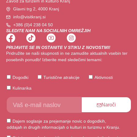
Zavod za turizem in kulturo Kranj
Glavni trg 2, 4000 Kranj
info@visitkranj.si
+386 (0)4 238 04 50
SLEDITE NAM NA SOCIALNIH OMREŽJIH
PRIJAVITE SE IN OSTANITE V STIKU Z NOVOSTMI!
Pridružite se naši skupnosti in ne zamudite aktualnih vsebin ter
posebnih ponudb! Izberite med sledečimi temami:
Dogodki
Turistične atrakcije
Aktivnosti
Kulinarika
Naroči
Dajem soglasje za prejemanje novic o dogodkih,
oddajah in drugih informacijah o kulturi in turizmu v Kranju.