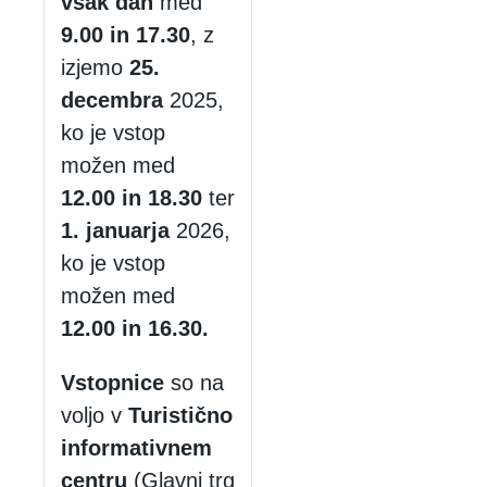
vsak dan
med
9.00 in 17.30
, z
izjemo
25.
decembra
2025,
ko je vstop
možen med
12.00 in 18.30
ter
1. januarja
2026,
ko je vstop
možen med
12.00 in 16.30.
Vstopnice
so na
voljo v
Turistično
informativnem
centru
(Glavni trg