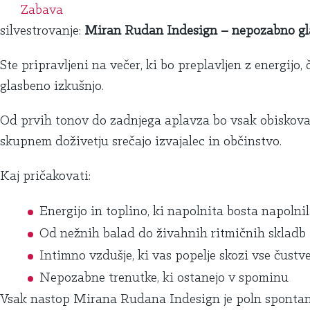
Zabava
silvestrovanje:
Miran Rudan Indesign – nepozabno gl
Ste pripravljeni na večer, ki bo preplavljen z energij
glasbeno izkušnjo.
Od prvih tonov do zadnjega aplavza bo vsak obiskovalec
skupnem doživetju srečajo izvajalec in občinstvo.
Kaj pričakovati:
Energijo in toplino, ki napolnita bosta napolnili
Od nežnih balad do živahnih ritmičnih skladb
Intimno vzdušje, ki vas popelje skozi vse čust
Nepozabne trenutke, ki ostanejo v spominu
Vsak nastop Mirana Rudana Indesign je poln spontanost