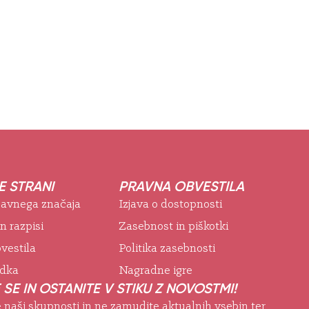
 STRANI
PRAVNA OBVESTILA
 javnega značaja
Izjava o dostopnosti
in razpisi
Zasebnost in piškotki
vestila
Politika zasebnosti
odka
Nagradne igre
 SE IN OSTANITE V STIKU Z NOVOSTMI!
e naši skupnosti in ne zamudite aktualnih vsebin ter