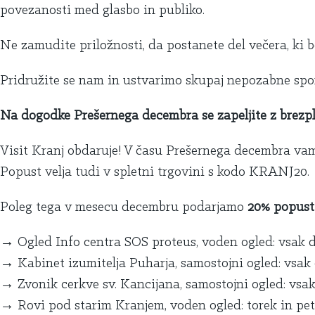
povezanosti med glasbo in publiko.
Ne zamudite priložnosti, da postanete del večera, ki b
Pridružite se nam in ustvarimo skupaj nepozabne sp
Na dogodke Prešernega decembra se zapeljite z brezpl
Visit Kranj obdaruje! V
č
asu Prešernega decembra v
Popust velja tudi v spletni trgovini s kodo KRANJ20.
Poleg tega v mesecu decembru podarjamo
20% popust
→
Ogled Info centra SOS proteus, voden ogled: vsak dan o
→
Kabinet izumitelja Puharja, samostojni ogled: vsak dan 
→
Zvonik cerkve sv. Kancijana, samostojni ogled: vsak dan
→
Rovi pod starim Kranjem, voden ogled: torek in petek