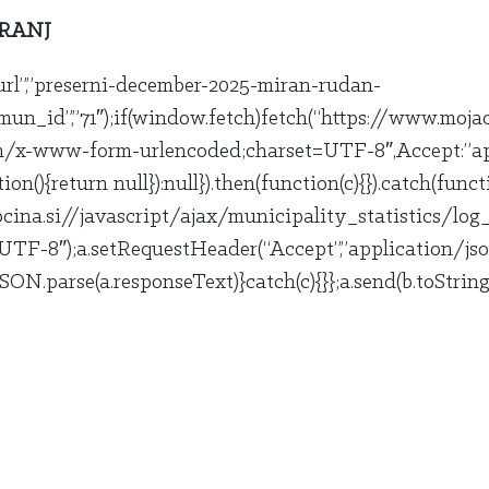
KRANJ
l”,”preserni-december-2025-miran-rudan-
mun_id”,”71″);if(window.fetch)fetch(“https://www.moja
n/x-www-form-urlencoded;charset=UTF-8″,Accept:”appl
tion(){return null}):null}).then(function(c){}).catch(func
a.si//javascript/ajax/municipality_statistics/log_s
TF-8″);a.setRequestHeader(“Accept”,”application/jso
SON.parse(a.responseText)}catch(c){}};a.send(b.toString(