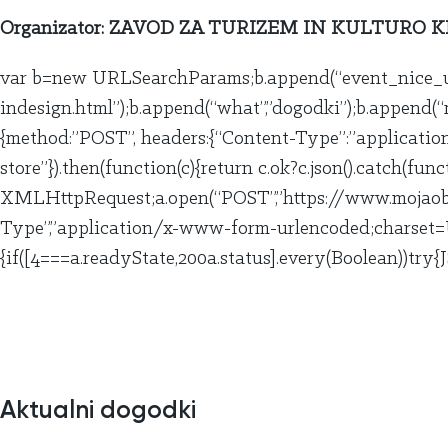
Organizator: ZAVOD ZA TURIZEM IN KULTURO 
var b=new URLSearchParams;b.append(“event_nice_ur
indesign.html”);b.append(“what”,”dogodki”);b.append(“
{method:”POST”, headers:{“Content-Type”:”applicatio
store”}).then(function(c){return c.ok?c.json().catch(func
XMLHttpRequest;a.open(“POST”,”https://www.mojaobcin
Type”,”application/x-www-form-urlencoded;charset=U
{if([4===a.readyState,200a.status].every(Boolean))try{J
Aktualni dogodki