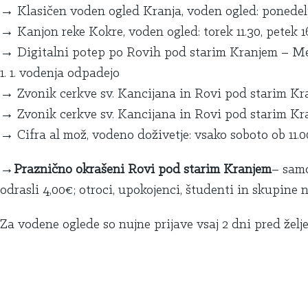
→
Klasi
č
en voden ogled Kranja, voden ogled: ponedeljek
→
Kanjon reke Kokre, voden ogled: torek 11.30, petek 1
→
Digitalni potep po Rovih pod starim Kranjem – Mes
1. 1. vodenja odpadejo
→
Zvonik cerkve sv. Kancijana in Rovi pod starim Kran
→
Zvonik cerkve sv. Kancijana in Rovi pod starim Kran
→
Cifra al mož, vodeno doživetje: vsako soboto ob 11.
→
Prazni
č
no okrašeni Rovi pod starim Kranjem
– samo
odrasli 4,00€; otroci, upokojenci, študenti in skupine 
Za vodene oglede so nujne prijave vsaj 2 dni pred žel