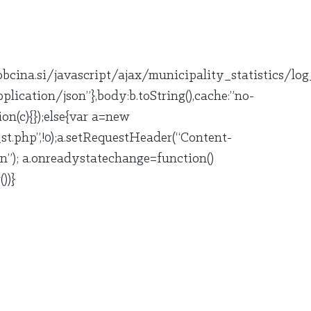
obcina.si/javascript/ajax/municipality_statistics/log_
ication/json”},body:b.toString(),cache:”no-
tion(c){});else{var a=new
t.php”,!0);a.setRequestHeader(“Content-
n”); a.onreadystatechange=function()
))}