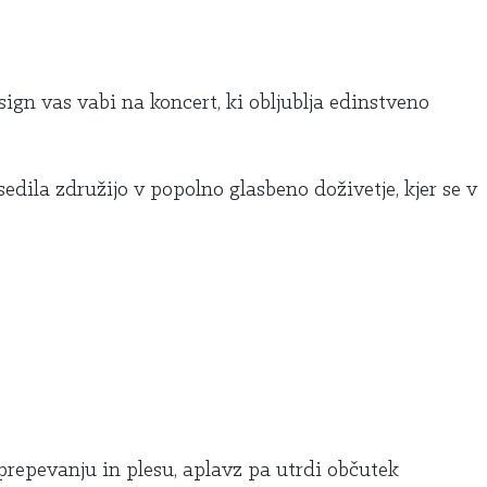
ign vas vabi na koncert, ki obljublja edinstveno
edila združijo v popolno glasbeno doživetje, kjer se v
 prepevanju in plesu, aplavz pa utrdi občutek