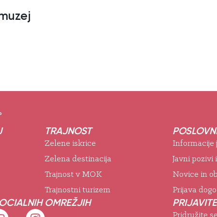
 muzej
°
J
TRAJNOST
POSLOVNE
Zelene iskrice
Informacije
Zelena destinacija
Javni pozivi 
Trajnost v MOK
Novice in ob
Trajnostni turizem
Prijava dog
SOCIALNIH OMREŽJIH
PRIJAVITE
Pridružite s