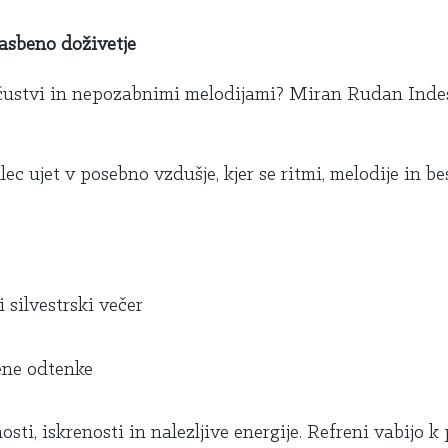
asbeno doživetje
o, čustvi in nepozabnimi melodijami? Miran Rudan Indes
 ujet v posebno vzdušje, kjer se ritmi, melodije in bes
 silvestrski večer
vene odtenke
i, iskrenosti in nalezljive energije. Refreni vabijo k