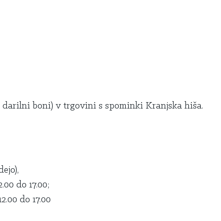
 darilni boni) v trgovini s spominki Kranjska hiša.
ejo),
.00 do 17.00;
12.00 do 17.00