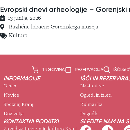
Evropski dnevi arheologije – Gorenjski
13 junija, 2026
Različne lokacije Gorenjskega muzeja
Kultura
TRGOVINA
REZERVACIJA
IŠČI
360
INFORMACIJE
IŠČI IN REZERVIRA
O nas
Nastanitve
Novice
Ogledi in izleti
Spoznaj Kranj
Kulinarika
Doživetja
Dogodki
KONTAKTNI PODATKI
SLEDITE NAM NA 
Zavod za turizem in kulturo Kranj