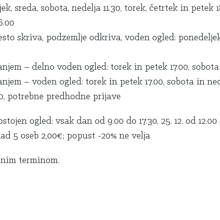
, sreda, sobota, nedelja 11.30, torek,
č
etrtek in petek 1
6.00
to skriva, podzemlje odkriva, voden ogled: ponedelje
jem – delno voden ogled: torek in petek 17.00, sobota 
jem – voden ogled: torek in petek 17.00, sobota in nede
00, potrebne predhodne prijave
stojen ogled: vsak dan od 9.00 do 17.30, 25. 12. od 12.00 
nad 5 oseb 2,00€; popust -20% ne velja
jenim terminom.