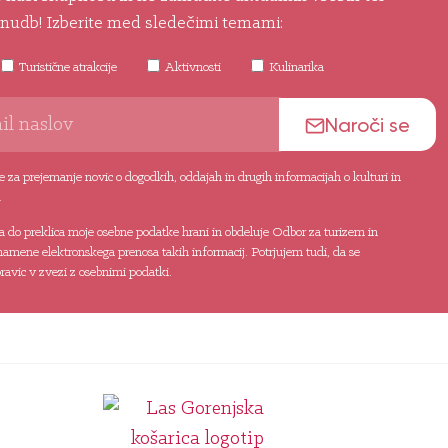
nudb! Izberite med sledečimi temami:
Turistične atrakcije
Aktivnosti
Kulinarika
Naroči se
 za prejemanje novic o dogodkih, oddajah in drugih informacijah o kulturi in
.
da do preklica moje osebne podatke hrani in obdeluje Odbor za turizem in
namene elektronskega prenosa takih informacij. Potrjujem tudi, da se
avic v zvezi z osebnimi podatki.