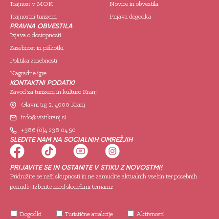
Trajnost v MOK
Novice in obvestila
Trajnostni turizem
Prijava dogodka
PRAVNA OBVESTILA
Izjava o dostopnosti
Zasebnost in piškotki
Politika zasebnosti
Nagradne igre
KONTAKTNI PODATKI
Zavod za turizem in kulturo Kranj
Glavni trg 2, 4000 Kranj
info@visitkranj.si
+386 (0)4 238 04 50
SLEDITE NAM NA SOCIALNIH OMREŽJIH
PRIJAVITE SE IN OSTANITE V STIKU Z NOVOSTMI!
Pridružite se naši skupnosti in ne zamudite aktualnih vsebin ter posebnih
ponudb! Izberite med sledečimi temami:
Dogodki
Turistične atrakcije
Aktivnosti