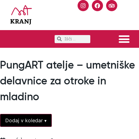
PungART atelje – umetniške
delavnice za otroke in
mladino
Dodaj v koledar
▾