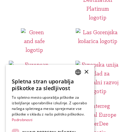
×
Spletna stran uporablja
SLOVENIAN
piškotke za sledljivost
ENGLISH
To spletno mesto uporablja piškotke za
izboljšanje uporabniške izkušnje. Z uporabo
GERMAN
našega spletnega mesta sprejemate vse
ITALIAN
piškotke v skladu z našo politiko piškotkov.
Podrobnosti