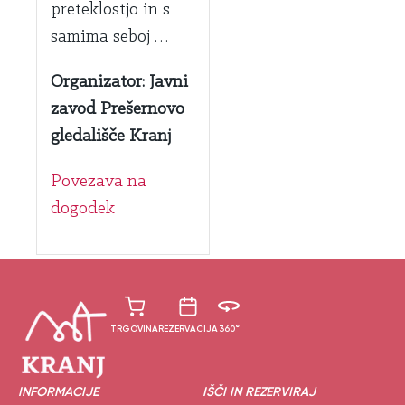
preteklostjo in s
samima seboj …
Organizator: Javni
zavod Prešernovo
gledališče Kranj
Povezava na
dogodek
TRGOVINA
REZERVACIJA
360°
INFORMACIJE
IŠČI IN REZERVIRAJ