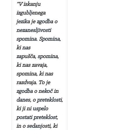
“V iskanju
izgubljenega
jezika je zgodba o
nezanesljivosti
spomina. Spomina,
ki nas
zapušča, spomina,
ki nas zavaja,
spomina, ki nas
razdvaja. To je
zgodba o nekoč in
danes, o preteklosti,
ki ji ni uspelo
postati preteklost,
in o sedanjosti, ki