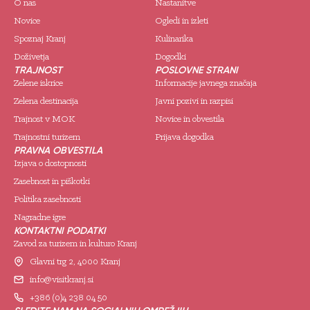
O nas
Nastanitve
Novice
Ogledi in izleti
Spoznaj Kranj
Kulinarika
Doživetja
Dogodki
TRAJNOST
POSLOVNE STRANI
Zelene iskrice
Informacije javnega značaja
Zelena destinacija
Javni pozivi in razpisi
Trajnost v MOK
Novice in obvestila
Trajnostni turizem
Prijava dogodka
PRAVNA OBVESTILA
Izjava o dostopnosti
Zasebnost in piškotki
Politika zasebnosti
Nagradne igre
KONTAKTNI PODATKI
Zavod za turizem in kulturo Kranj
Glavni trg 2, 4000 Kranj
info@visitkranj.si
+386 (0)4 238 04 50