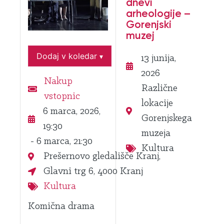
dnevi
arheologije –
Gorenjski
muzej
Dodaj v koledar
▾
13 junija,
2026
Nakup
Različne
vstopnic
lokacije
6 marca, 2026,
Gorenjskega
19:30
muzeja
- 6 marca, 21:30
Kultura
Prešernovo gledališče Kranj,
Glavni trg 6, 4000 Kranj
Kultura
Komična drama