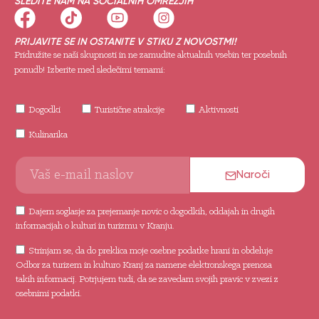
SLEDITE NAM NA SOCIALNIH OMREŽJIH
PRIJAVITE SE IN OSTANITE V STIKU Z NOVOSTMI!
Pridružite se naši skupnosti in ne zamudite aktualnih vsebin ter posebnih
ponudb! Izberite med sledečimi temami:
Dogodki
Turistične atrakcije
Aktivnosti
Kulinarika
Naroči
Dajem soglasje za prejemanje novic o dogodkih, oddajah in drugih
informacijah o kulturi in turizmu v Kranju.
Strinjam se, da do preklica moje osebne podatke hrani in obdeluje
Odbor za turizem in kulturo Kranj za namene elektronskega prenosa
takih informacij. Potrjujem tudi, da se zavedam svojih pravic v zvezi z
osebnimi podatki.