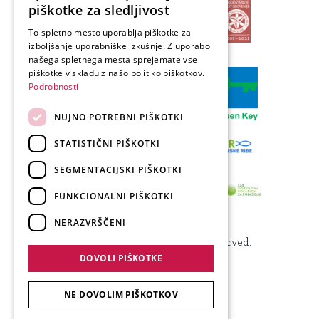
piškotke za sledljivost
ENGLISH
To spletno mesto uporablja piškotke za
izboljšanje uporabniške izkušnje. Z uporabo
GERMAN
našega spletnega mesta sprejemate vse
ITALIAN
piškotke v skladu z našo politiko piškotkov.
Podrobnosti
NUJNO POTREBNI PIŠKOTKI
STATISTIČNI PIŠKOTKI
SEGMENTACIJSKI PIŠKOTKI
FUNKCIONALNI PIŠKOTKI
NERAZVRŠČENI
Produkcija: Forward
© 2024 Visit Kranj, All Rights Reserved.
DOVOLI PIŠKOTKE
NE DOVOLIM PIŠKOTKOV