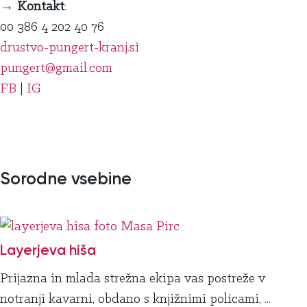
→
Kontakt
:
00 386 4 202 40 76
drustvo-pungert-kranj.si
pungert@gmail.com
FB
|
IG
Sorodne vsebine
Layerjeva hiša
Prijazna in mlada strežna ekipa vas postreže v
notranji kavarni, obdano s knjižnimi policami, ...