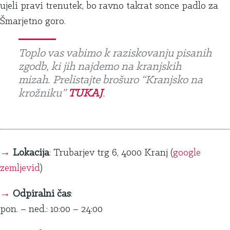
ujeli pravi trenutek, bo ravno takrat sonce padlo za
Šmarjetno goro.
Toplo vas vabimo k raziskovanju pisanih
zgodb, ki jih najdemo na kranjskih
mizah. Prelistajte brošuro “Kranjsko na
krožniku”
TUKAJ
.
→
Lokacija
: Trubarjev trg 6, 4000 Kranj (
google
zemljevid
)
→
Odpiralni čas
:
pon. – ned.: 10:00 – 24:00