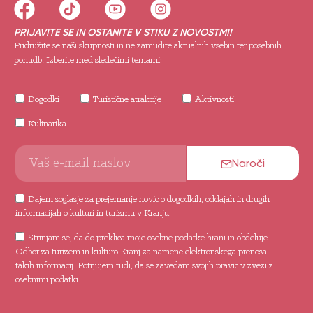
PRIJAVITE SE IN OSTANITE V STIKU Z NOVOSTMI!
Pridružite se naši skupnosti in ne zamudite aktualnih vsebin ter posebnih
ponudb! Izberite med sledečimi temami:
Dogodki
Turistične atrakcije
Aktivnosti
Kulinarika
Naroči
Dajem soglasje za prejemanje novic o dogodkih, oddajah in drugih
informacijah o kulturi in turizmu v Kranju.
Strinjam se, da do preklica moje osebne podatke hrani in obdeluje
Odbor za turizem in kulturo Kranj za namene elektronskega prenosa
takih informacij. Potrjujem tudi, da se zavedam svojih pravic v zvezi z
osebnimi podatki.