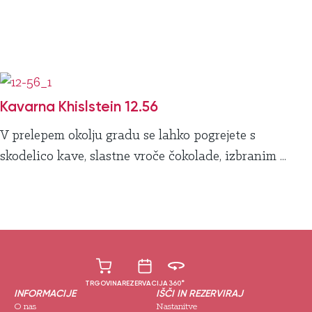
Kavarna Khislstein 12.56
V prelepem okolju gradu se lahko pogrejete s
skodelico kave, slastne vroče čokolade, izbranim ...
TRGOVINA
REZERVACIJA
360°
INFORMACIJE
IŠČI IN REZERVIRAJ
O nas
Nastanitve