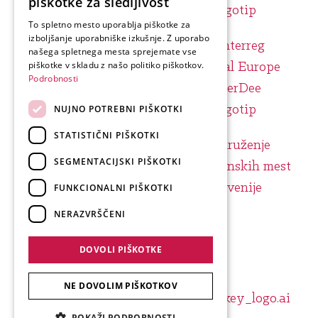
piškotke za sledljivost
ENGLISH
To spletno mesto uporablja piškotke za
izboljšanje uporabniške izkušnje. Z uporabo
GERMAN
našega spletnega mesta sprejemate vse
ITALIAN
piškotke v skladu z našo politiko piškotkov.
Podrobnosti
NUJNO POTREBNI PIŠKOTKI
STATISTIČNI PIŠKOTKI
SEGMENTACIJSKI PIŠKOTKI
FUNKCIONALNI PIŠKOTKI
NERAZVRŠČENI
DOVOLI PIŠKOTKE
NE DOVOLIM PIŠKOTKOV
POKAŽI PODROBNOSTI