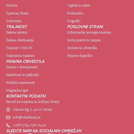
Novice
Ogledi in izleti
Spoznaj Kranj
Kulinarika
Doživetja
Dogodki
TRAJNOST
POSLOVNE STRANI
Zelene iskrice
Informacije javnega značaja
Zelena destinacija
Javni pozivi in razpisi
Trajnost v MOK
Novice in obvestila
Trajnostni turizem
Prijava dogodka
PRAVNA OBVESTILA
Izjava o dostopnosti
Zasebnost in piškotki
Politika zasebnosti
Nagradne igre
KONTAKTNI PODATKI
Zavod za turizem in kulturo Kranj
Glavni trg 2, 4000 Kranj
info@visitkranj.si
+386 (0)4 238 04 50
SLEDITE NAM NA SOCIALNIH OMREŽJIH