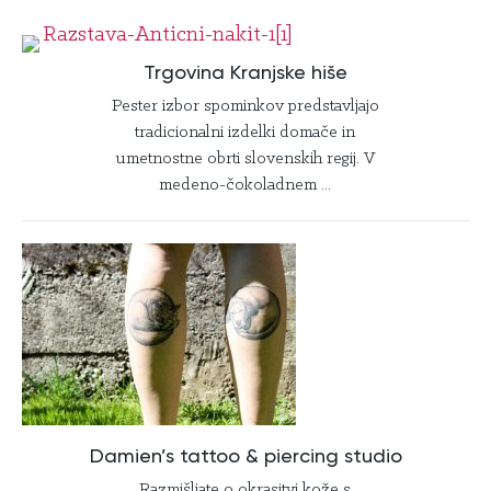
Trgovina Kranjske hiše
Pester izbor spominkov predstavljajo
tradicionalni izdelki domače in
umetnostne obrti slovenskih regij. V
medeno-čokoladnem ...
Damien’s tattoo & piercing studio
Razmišljate o okrasitvi kože s