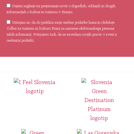
Dajem soglasje za prejemanje novic o dogodkih, oddajah in drugih
informacijah o kulturi in turizmu v Kranju.
Strinjam se, da do preklica moje osebne podatke hrani in obdeluje
Odbor za turizem in kulturo Kranj za namene elektronskega prenosa
takih informacij. Potrjujem tudi, da se zavedam svojih pravic v zvezi z
osebnimi podatki.