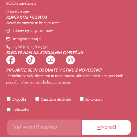
Politika zasebnosti
Nagradne igre
KONTAKTNI PODATKI
Zavod za turizem in kulturo Kranj
Glavni trg 2, 4000 Kranj
info@visitkranj.si
+386 (0)4 238 04 50
SLEDITE NAM NA SOCIALNIH OMREŽJIH
PRIJAVITE SE IN OSTANITE V STIKU Z NOVOSTMI!
Pridružite se naši skupnosti in ne zamudite aktualnih vsebin ter posebnih
ponudb! Izberite med sledečimi temami:
Dogodki
Turistične atrakcije
Aktivnosti
Kulinarika
Naroči