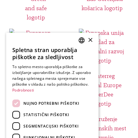
×
Spletna stran uporablja
SLOVENIAN
piškotke za sledljivost
ENGLISH
To spletno mesto uporablja piškotke za
izboljšanje uporabniške izkušnje. Z uporabo
GERMAN
našega spletnega mesta sprejemate vse
ITALIAN
piškotke v skladu z našo politiko piškotkov.
Podrobnosti
NUJNO POTREBNI PIŠKOTKI
STATISTIČNI PIŠKOTKI
SEGMENTACIJSKI PIŠKOTKI
FUNKCIONALNI PIŠKOTKI