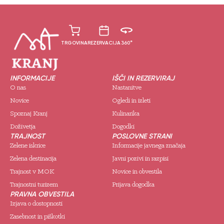
TRGOVINA
REZERVACIJA
360°
INFORMACIJE
IŠČI IN REZERVIRAJ
O nas
Nastanitve
Novice
Ogledi in izleti
Spoznaj Kranj
Kulinarika
Doživetja
Dogodki
TRAJNOST
POSLOVNE STRANI
Zelene iskrice
Informacije javnega značaja
Zelena destinacija
Javni pozivi in razpisi
Trajnost v MOK
Novice in obvestila
Trajnostni turizem
Prijava dogodka
PRAVNA OBVESTILA
Izjava o dostopnosti
Zasebnost in piškotki