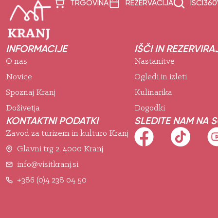
TRGOVINA
REZERVACIJA
IŠČI
360
INFORMACIJE
IŠČI IN REZERVIRA
O nas
Nastanitve
Novice
Ogledi in izleti
Spoznaj Kranj
Kulinarika
Doživetja
Dogodki
KONTAKTNI PODATKI
SLEDITE NAM NA 
Zavod za turizem in kulturo Kranj
Glavni trg 2, 4000 Kranj
info@visitkranj.si
+386 (0)4 238 04 50