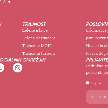
°
SL
J
TRAJNOST
POSLOVNE
Zelene iskrice
Informacije
Zelena destinacija
Javni pozivi 
Trajnost v MOK
Novice in ob
Trajnostni turizem
Prijava dog
SOCIALNIH OMREŽJIH
PRIJAVITE
Pridružite s
posebnih po
Dogodki