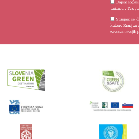
Dajem soglasje
turizmu v Kranju
Strinjam se, 
kulturo Kranj za 
zavedam svojih pr