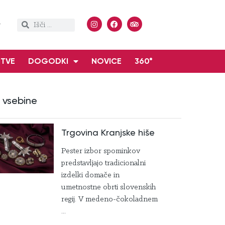
ITVE
DOGODKI
NOVICE
360°
 vsebine
Trgovina Kranjske hiše
Pester izbor spominkov
predstavljajo tradicionalni
izdelki domače in
umetnostne obrti slovenskih
regij. V medeno-čokoladnem
...