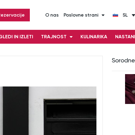
Rezervacije
O nas
Poslovne strani
SL
LEDI IN IZLETI
TRAJNOST
KULINARIKA
NASTAN
Sorodne