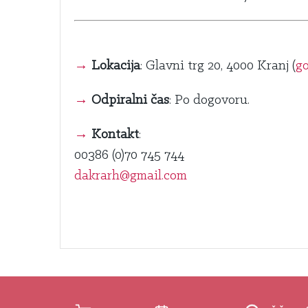
→
Lokacija
: Glavni trg 20, 4000 Kranj (
go
→
Odpiralni čas
: Po dogovoru.
→
Kontakt
:
00386 (0)70 745 744
dakrarh@gmail.com