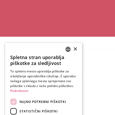
×
Spletna stran uporablja
SLOVENIAN
piškotke za sledljivost
ENGLISH
To spletno mesto uporablja piškotke za
izboljšanje uporabniške izkušnje. Z uporabo
GERMAN
našega spletnega mesta sprejemate vse
ITALIAN
piškotke v skladu z našo politiko piškotkov.
Podrobnosti
NUJNO POTREBNI PIŠKOTKI
STATISTIČNI PIŠKOTKI