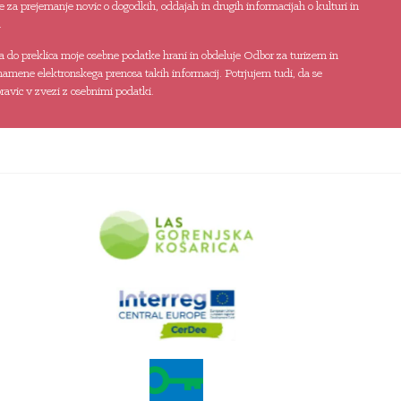
 za prejemanje novic o dogodkih, oddajah in drugih informacijah o kulturi in
.
da do preklica moje osebne podatke hrani in obdeluje Odbor za turizem in
namene elektronskega prenosa takih informacij. Potrjujem tudi, da se
avic v zvezi z osebnimi podatki.