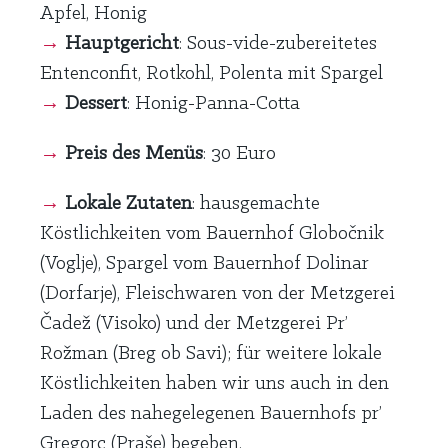
Apfel, Honig
→
Hauptgericht
: Sous-vide-zubereitetes
Entenconfit, Rotkohl, Polenta mit Spargel
→
Dessert
: Honig-Panna-Cotta
→
Preis des Menüs
: 30 Euro
→
Lokale Zutaten
: hausgemachte
Köstlichkeiten vom Bauernhof Globočnik
(Voglje), Spargel vom Bauernhof Dolinar
(Dorfarje), Fleischwaren von der Metzgerei
Čadež (Visoko) und der Metzgerei Pr’
Rožman (Breg ob Savi); für weitere lokale
Köstlichkeiten haben wir uns auch in den
Laden des nahegelegenen Bauernhofs pr’
Gregorc (Praše) begeben.