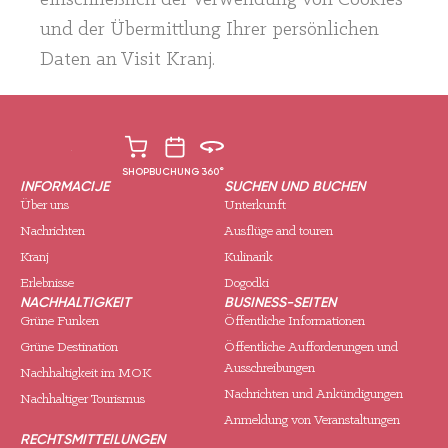
einschließlich der Verwendung von Cookies
und der Übermittlung Ihrer persönlichen
Daten an Visit Kranj.
SHOP
BUCHUNG
360°
INFORMACIJE
SUCHEN UND BUCHEN
Über uns
Unterkunft
Nachrichten
Ausflüge and touren
Kranj
Kulinarik
Erlebnisse
Dogodki
NACHHALTIGKEIT
BUSINESS-SEITEN
Grüne Funken
Öffentliche Informationen
Grüne Destination
Öffentliche Aufforderungen und
Ausschreibungen
Nachhaltigkeit im MOK
Nachrichten und Ankündigungen
Nachhaltiger Tourismus
Anmeldung von Veranstaltungen
RECHTSMITTEILUNGEN